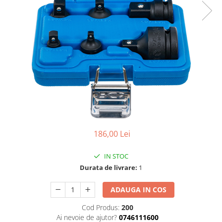
Dispozitiv de testare
Dispozitive pentru anvelope
Gresoare
Alternator, Fulie
Scule Fixare Distributie
Alfa Romeo
Audi
BMW
Chevrolet
186,00 Lei
Chrysler
IN STOC
Citroen
Durata de livrare:
1
Dacia
ADAUGA IN COS
Fiat
Ford
Cod Produs:
200
Ai nevoie de ajutor?
0746111600
Jaguar