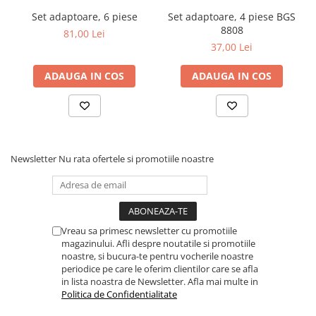
Dulapuri, Module, Cutii
Set adaptoare, 6 piese
Set adaptoare, 4 piese BGS
Dulapuri
8808
81,00 Lei
37,00 Lei
Module pentru dulapuri
Cutii de Scule
ADAUGA IN COS
ADAUGA IN COS
Chei/Tubulare/Biti
Biti
Tubulare
Chei cu clichet, fixe, speciale
Newsletter
Nu rata ofertele si promotiile noastre
Truse si seturi
Extractoare suruburi
Accesorii pentru tubulare
Vreau sa primesc newsletter cu promotiile
Scule de mana
magazinului. Afli despre noutatile si promotiile
noastre, si bucura-te pentru vocherile noastre
Burghie/accesorii
periodice pe care le oferim clientilor care se afla
Perii/Perii de Sarma
in lista noastra de Newsletter. Afla mai multe in
Politica de Confidentialitate
Poansoane / Punctatoare /