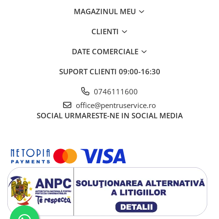
Ciocane / Dalti
MAGAZINUL MEU
Filiere si tarozi
Instrumente de Taiat, Lipit
CLIENTI
Instrumente de Masurat
DATE COMERCIALE
Slefuire si Lustruire
SUPORT CLIENTI
09:00-16:30
Surubelnite, Torx & Imbus
0746111600
Clesti & Clesti Speciali
office@pentruservice.ro
Clichete, Extensii, Adaptoare,
SOCIAL
URMARESTE-NE IN SOCIAL MEDIA
Accesorii
Chei dinamometrice
Dispozitive magnetice, oglinzi,
lampi
Scule Electrice
Consumabile
Produse igiena