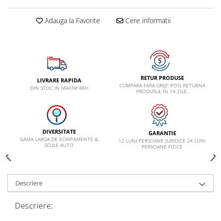
Lancia
Adauga la Favorite
Cere informatii
Land Rover
Mazda
Mercedes-Benz
Mini
RETUR PRODUSE
LIVRARE RAPIDA
CUMPARA FARA GRIJI! POTI RETURNA
DIN STOC IN MAXIM 48H
Nissan
PRODUSUL IN 14 ZILE.
Opel
Peugeot
DIVERSITATE
GARANTIE
Porsche
GAMA LARGA DE ECHIPAMENTE &
12 LUNI PERSOANE JURIDICE 24 LUNI
SCULE AUTO
PERSOANE FIZICE
Renault
Saab
Skoda
Descriere
Subaru
Descriere:
Suzuki