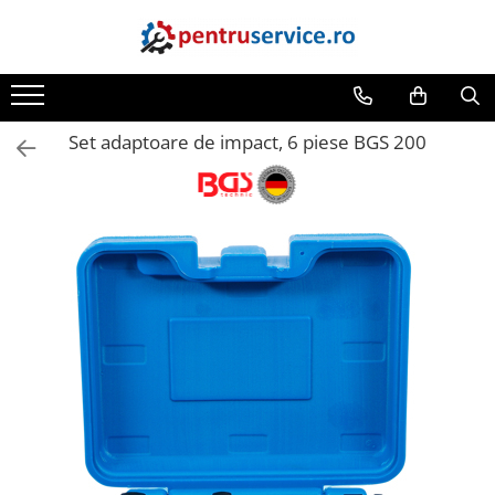
Toate Produsele
Scule Speciale
Set adaptoare de impact, 6 piese BGS 200
Scule pentru Motociclete
Scule Speciale pentru Camion
Frana, Directie
Scule speciale pentru electrice
Extractoare, Injectoare, Rulmenti
Tinichigerie, Caroserie
Sistem de racire, incalzire, aer
conditionat
Unelte de Motor si accesorii
Scule Speciale pentru atelier
Schimb Ulei