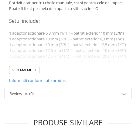
Potrivit atat pentru cheile manuale, cat si pentru cele de impact
Toyota
Poate fi fixat pe cheia de impact cu stift sau inel O
Volvo
Setul include:
VW
Scule pneumatice
1 adaptor actionare 6,3 mm (1/4 ") - patrat exterior 10 mm (3/8")
1 adaptor actionare 10 mm (3/8 ") - patrat exterior 6,3 mm (1/4")
Pistoale pneumatice
1 adaptor actionare 10 mm (3/8 ") - patrat exterior 12,5 mm (1/2")
Alte Scule Pneumatice
1 adaptor actionare 12,5 mm (1/2 ") - patrat exterior 10 mm (3/8")
1 adaptor actionare 12,5 mm (1/2 ") - patrat exterior 20 mm (3/4")
Accesorii Pneumatice
1 adaptor actionare 20 mm (3/4 ") - patrat exterior 12,5 mm (1/2")
Biax & slefuitor
VEZI MAI MULT
Date tehnice:
Pulverizatoare cu aer
Informatii conformitate produs
Material: Otel crom-molibden
Sisteme de Ridicare
Greutate bruta: 886 g
Review-uri
(0)
Capre
Cricuri
Suport Motor
PRODUSE SIMILARE
Accesorii pentru sisteme de
ridicare