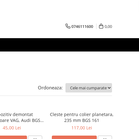
0746111600
0,00
Ordoneaza:
ozitiv demontat
Cleste pentru colier planetara,
oare VAG, Audi BGS
235 mm BGS 161
155
45,00 Lei
117,00 Lei