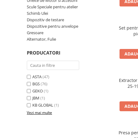
Unelte de Motor si accesorii
ADAUG
Dispozitiv de testare
Scule Speciale pentru atelier
Schimb Ulei
Dispozitive pentru anvelope
Dispozitiv de testare
Gresoare
Dispozitive pentru anvelope
Set pentr
Gresoare
Alternator, Fulie
pi
Alternator, Fulie
Scule Fixare Distributie
Alfa Romeo
PRODUCATORI
ADAUG
Audi
BMW
ASTA
(47)
Chevrolet
Extractor
BGS
(76)
25-1
Chrysler
GEKO
(1)
JBM
(1)
Citroen
KB GLOBAL
(1)
ADAUG
Dacia
Vezi mai multe
Fiat
Ford
Presa pen
Jaguar