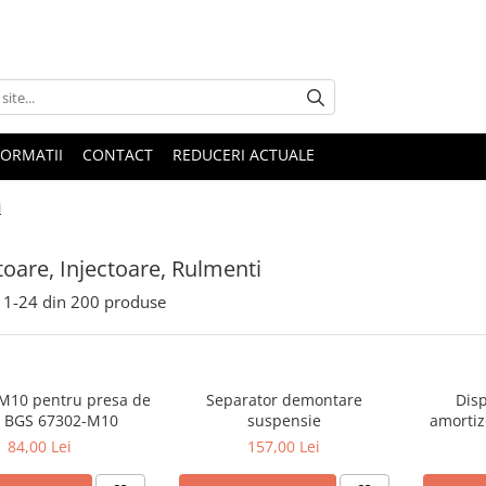
FORMATII
CONTACT
REDUCERI ACTUALE
i
toare, Injectoare, Rulmenti
1-
24
din
200
produse
t M10 pentru presa de
Separator demontare
Disp
i BGS 67302-M10
suspensie
amortiz
84,00 Lei
157,00 Lei