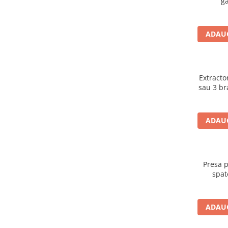
g
Lancia
Land Rover
ADAUG
Mazda
Mercedes-Benz
Mini
Extractor
sau 3 br
Nissan
Opel
ADAUG
Peugeot
Porsche
Renault
Presa 
Saab
spat
Skoda
Subaru
ADAUG
Suzuki