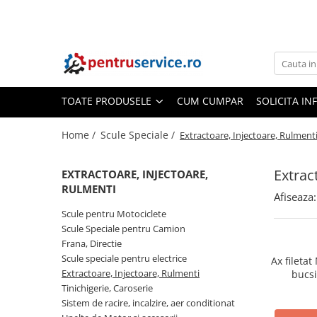
Toate Produsele
Scule Speciale
Scule pentru Motociclete
TOATE PRODUSELE
CUM CUMPAR
SOLICITA IN
Scule Speciale pentru Camion
Home /
Scule Speciale /
Extractoare, Injectoare, Rulment
Frana, Directie
Scule speciale pentru electrice
Extrac
EXTRACTOARE, INJECTOARE,
Extractoare, Injectoare, Rulmenti
RULMENTI
Afiseaza:
Tinichigerie, Caroserie
Scule pentru Motociclete
Sistem de racire, incalzire, aer
Scule Speciale pentru Camion
conditionat
Frana, Directie
Scule speciale pentru electrice
Ax fileta
Unelte de Motor si accesorii
Extractoare, Injectoare, Rulmenti
bucs
Scule Speciale pentru atelier
Tinichigerie, Caroserie
Sistem de racire, incalzire, aer conditionat
Schimb Ulei