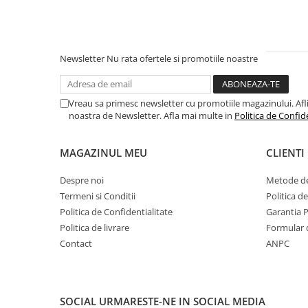
Toyota
Volvo
VW
Newsletter
Nu rata ofertele si promotiile noastre
Scule pneumatice
Pistoale pneumatice
Vreau sa primesc newsletter cu promotiile magazinului. Afli d
Alte Scule Pneumatice
noastra de Newsletter. Afla mai multe in
Politica de Confid
Accesorii Pneumatice
MAGAZINUL MEU
CLIENTI
Biax & slefuitor
Pulverizatoare cu aer
Despre noi
Metode de
Termeni si Conditii
Politica d
Sisteme de Ridicare
Politica de Confidentialitate
Garantia 
Capre
Politica de livrare
Formular 
Cricuri
Contact
ANPC
Suport Motor
Accesorii pentru sisteme de
ridicare
SOCIAL
URMARESTE-NE IN SOCIAL MEDIA