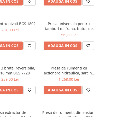
GA IN COS
ADAUGA IN COS
ntru pivoti BGS 1802
Presa universala pentru
tamburi de frana, butuc de
261,00 Lei
roata BGS 7682
315,00 Lei
GA IN COS
ADAUGA IN COS
 3 brate, reversibila,
Presa de rulmenti cu
 210 mm BGS 7728
actionare hidraulica, sarcina
max. 10 tone BGS 7729
259,00 Lei
1.268,00 Lei
GA IN COS
ADAUGA IN COS
sa extractor de
Presa de rulmenti, dimensiuni