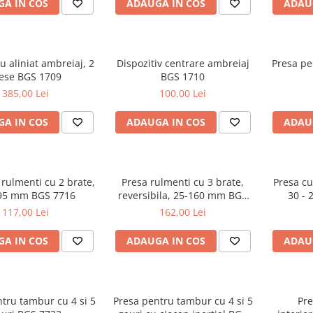
A IN COS
ADAUGA IN COS
ADAU
u aliniat ambreiaj, 2
Dispozitiv centrare ambreiaj
Presa pe
ese BGS 1709
BGS 1710
385,00 Lei
100,00 Lei
A IN COS
ADAUGA IN COS
ADAU
 rulmenti cu 2 brate,
Presa rulmenti cu 3 brate,
Presa cu
95 mm BGS 7716
reversibila, 25-160 mm BGS
30 -
7726
117,00 Lei
162,00 Lei
A IN COS
ADAUGA IN COS
ADAU
tru tambur cu 4 si 5
Presa pentru tambur cu 4 si 5
Pre