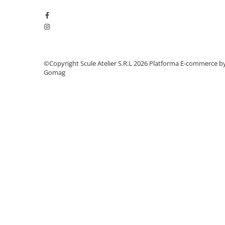
Dulapuri, Module, Cutii
Dulapuri
Module pentru dulapuri
Cutii de Scule
©Copyright Scule Atelier S.R.L 2026
Platforma E-commerce b
Chei/Tubulare/Biti
Gomag
Biti
Tubulare
Chei cu clichet, fixe, speciale
Truse si seturi
Extractoare suruburi
Accesorii pentru tubulare
Scule de mana
Burghie/accesorii
Perii/Perii de Sarma
Poansoane / Punctatoare /