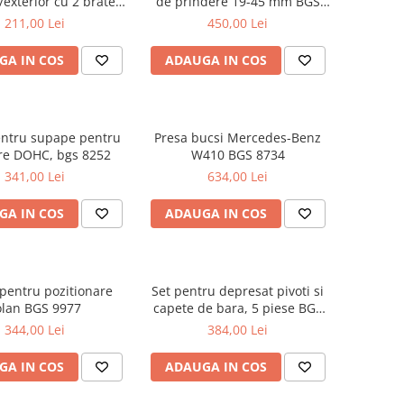
r/exterior cu 2 brate
de prindere 19-45 mm BGS
BGS 7737
7738
211,00 Lei
450,00 Lei
GA IN COS
ADAUGA IN COS
entru supape pentru
Presa bucsi Mercedes-Benz
re DOHC, bgs 8252
W410 BGS 8734
341,00 Lei
634,00 Lei
GA IN COS
ADAUGA IN COS
 pentru pozitionare
Set pentru depresat pivoti si
olan BGS 9977
capete de bara, 5 piese BGS
63800
344,00 Lei
384,00 Lei
GA IN COS
ADAUGA IN COS