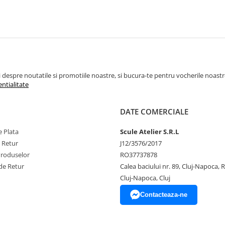
espre noutatile si promotiile noastre, si bucura-te pentru vocherile noastre pe
entialitate
DATE COMERCIALE
 Plata
Scule Atelier S.R.L
e Retur
J12/3576/2017
Produselor
RO37737878
de Retur
Calea baciului nr. 89, Cluj-Napoca,
Cluj-Napoca, Cluj
Contacteaza-ne