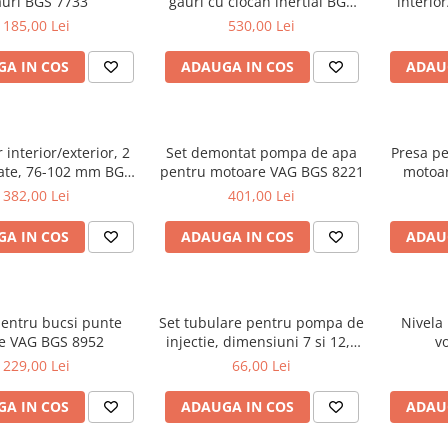
auri BGS 7733
gauri cu ciocan inertial BGS
interio
7735
185,00 Lei
530,00 Lei
A IN COS
ADAUGA IN COS
ADAU
 interior/exterior, 2
Set demontat pompa de apa
Presa p
ate, 76-102 mm BGS
pentru motoare VAG BGS 8221
motoa
7790
382,00 Lei
401,00 Lei
A IN COS
ADAUGA IN COS
ADAU
pentru bucsi punte
Set tubulare pentru pompa de
Nivela
e VAG BGS 8952
injectie, dimensiuni 7 si 12,6
v
mm BGS 8953
229,00 Lei
66,00 Lei
A IN COS
ADAUGA IN COS
ADAU