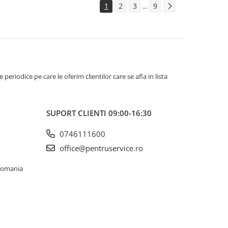
1
2
3
9
...
riodice pe care le oferim clientilor care se afla in lista
SUPORT CLIENTI
09:00-16:30
0746111600
office@pentruservice.ro
 Romania