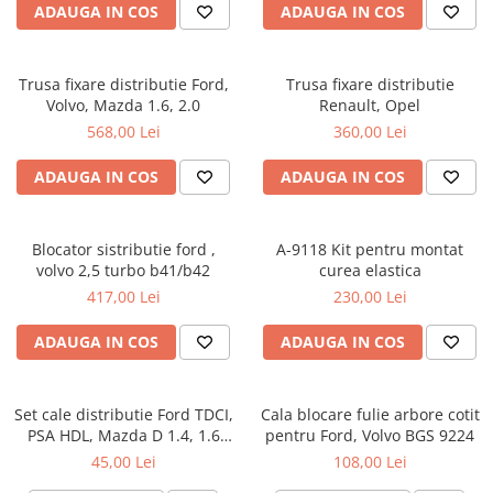
Dispozitive pentru anvelope
ADAUGA IN COS
ADAUGA IN COS
Mazda
Dispozitive magnetice, oglinzi,
Gresoare
lampi
Mercedes-Benz
Alternator, Fulie
Trusa fixare distributie Ford,
Trusa fixare distributie
Mini
Volvo, Mazda 1.6, 2.0
Renault, Opel
Nissan
568,00 Lei
360,00 Lei
Opel
ADAUGA IN COS
ADAUGA IN COS
Peugeot
Porsche
Blocator sistributie ford ,
A-9118 Kit pentru montat
Renault
volvo 2,5 turbo b41/b42
curea elastica
Saab
417,00 Lei
230,00 Lei
Skoda
ADAUGA IN COS
ADAUGA IN COS
Subaru
Suzuki
Set cale distributie Ford TDCI,
Cala blocare fulie arbore cotit
Toyota
PSA HDL, Mazda D 1.4, 1.6
pentru Ford, Volvo BGS 9224
BGS 8673
45,00 Lei
108,00 Lei
Volvo