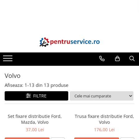
Scule Speciale
Scule Fixare Distributie
Scule pneumatice
Sisteme de Ridicare
Dulapuri, Module, Cutii
Chei/Tubulare/Biti
Scule de mana
Scule pentru Motociclete
Alfa Romeo
Pistoale pneumatice
Capre
Dulapuri
Biti
Burghie/accesorii
Scule Speciale pentru Camion
Audi
Alte Scule Pneumatice
Cricuri
Module pentru dulapuri
Tubulare
Perii/Perii de Sarma
Frana, Directie
BMW
Accesorii Pneumatice
Suport Motor
Cutii de Scule
Chei cu clichet, fixe, speciale
Poansoane / Punctatoare /
Ciocane / Dalti
Scule speciale pentru electrice
Chevrolet
Biax & slefuitor
Accesorii pentru sisteme de
Truse si seturi
ridicare
Filiere si tarozi
Extractoare, Injectoare, Rulmenti
Chrysler
Pulverizatoare cu aer
Extractoare suruburi
Volvo
Instrumente de Taiat, Lipit
Tinichigerie, Caroserie
Citroen
Accesorii pentru tubulare
Instrumente de Masurat
Afiseaza:
1-
13
din
13
produse
Sistem de racire, incalzire, aer
Dacia
conditionat
Slefuire si Lustruire
FILTRE
Fiat
Unelte de Motor si accesorii
Surubelnite, Torx & Imbus
Ford
Scule Speciale pentru atelier
Clesti & Clesti Speciali
Set fixare distributie Ford,
Trusa fixare distributie Ford,
Jaguar
Mazda, Volvo
Volvo
Schimb Ulei
Clichete, Extensii, Adaptoare,
Lancia
Accesorii
37,00 Lei
176,00 Lei
Dispozitiv de testare
Land Rover
Chei dinamometrice