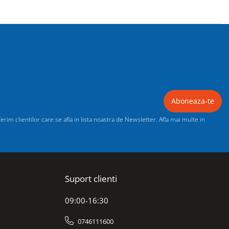
im clientilor care se afla in lista noastra de Newsletter. Afla mai multe in
Suport clienti
09:00-16:30
0746111600