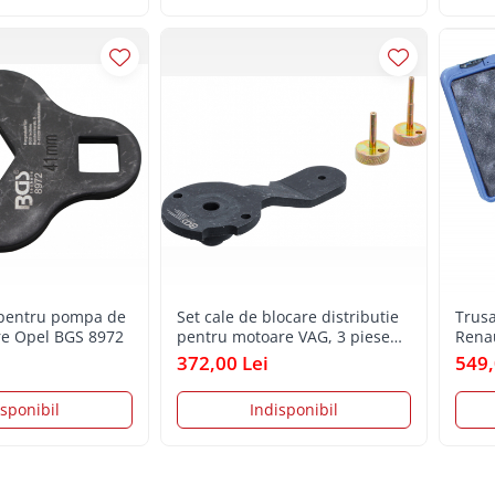
pentru pompa de
Set cale de blocare distributie
Trusa
re Opel BGS 8972
pentru motoare VAG, 3 piese
Renau
BGS 9493
372,00 Lei
549,
isponibil
Indisponibil