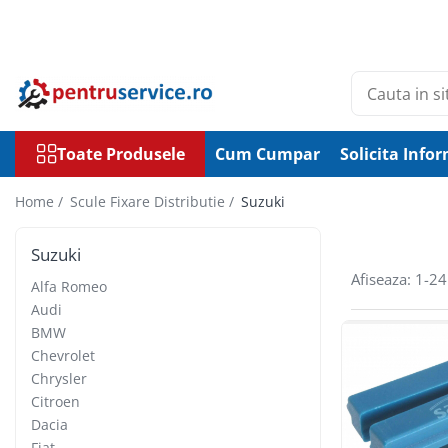
Toate Produsele
Scule Speciale
Scule pentru Motociclete
Toate Produsele
Cum Cumpar
Solicita Infor
Scule Speciale pentru Camion
Frana, Directie
Home /
Scule Fixare Distributie /
Suzuki
Scule speciale pentru electrice
Suzuki
Suzuki
Extractoare, Injectoare, Rulmenti
Afiseaza:
1-
24
Alfa Romeo
Tinichigerie, Caroserie
Audi
Sistem de racire, incalzire, aer
BMW
conditionat
Chevrolet
Unelte de Motor si accesorii
Chrysler
Scule Speciale pentru atelier
Citroen
Dacia
Schimb Ulei
Fiat