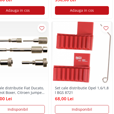
Adauga in cos
Adauga in cos
ale distributie Fiat Ducato,
Set cale distributie Opel 1,6/1,8
ot Boxer, Citroen Jumper
l BGS 8721
 JTD, 3.0 JTD, HDi BGS
00 Lei
68,00 Lei
Indisponibil
Indisponibil