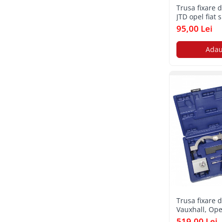
Toyota
Trusa fixare d
JTD opel fiat 
Volvo
lancia vauxha
95,00 Lei
VW
Adau
Scule pneumatice
Pistoale pneumatice
Alte Scule Pneumatice
Accesorii Pneumatice
Biax & slefuitor
Pulverizatoare cu aer
Sisteme de Ridicare
Capre
Cricuri
Suport Motor
Trusa fixare d
Accesorii pentru sisteme de
Vauxhall, Ope
ridicare
519,00 Lei