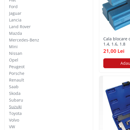
Dispozitiv de testare
Ford
Jaguar
Dispozitive pentru anvelope
Lancia
Gresoare
Land Rover
Alternator, Fulie
Mazda
Cala blocare 
Mercedes-Benz
Scule Fixare Distributie
1.4, 1.6, 1.8
Mini
Alfa Romeo
21,00 Lei
Nissan
Audi
Opel
Adau
BMW
Peugeot
Porsche
Chevrolet
Renault
Chrysler
Saab
Citroen
Skoda
Subaru
Dacia
Suzuki
Fiat
Toyota
Ford
Volvo
VW
Jaguar