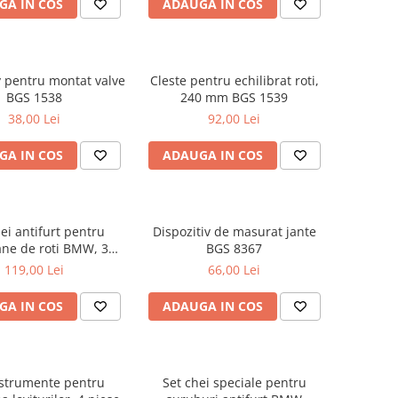
GA IN COS
ADAUGA IN COS
v pentru montat valve
Cleste pentru echilibrat roti,
BGS 1538
240 mm BGS 1539
38,00 Lei
92,00 Lei
GA IN COS
ADAUGA IN COS
ei antifurt pentru
Dispozitiv de masurat jante
ne de roti BMW, 3
BGS 8367
iese BGS 5285
119,00 Lei
66,00 Lei
GA IN COS
ADAUGA IN COS
nstrumente pentru
Set chei speciale pentru