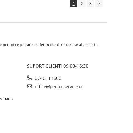
1
2
3
riodice pe care le oferim clientilor care se afla in lista
SUPORT CLIENTI
09:00-16:30
0746111600
office@pentruservice.ro
 Romania