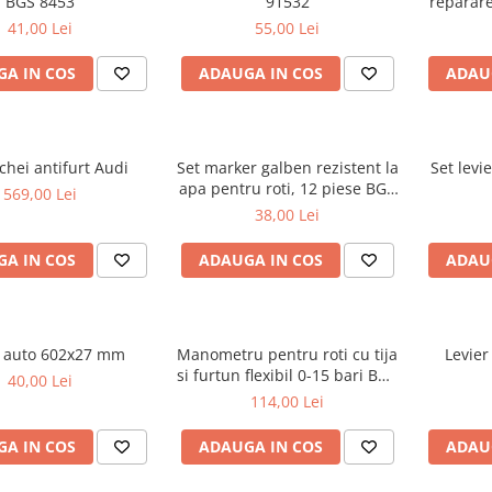
BGS 8453
91532
reparare
41,00 Lei
55,00 Lei
A IN COS
ADAUGA IN COS
ADAU
chei antifurt Audi
Set marker galben rezistent la
Set levi
apa pentru roti, 12 piese BGS
569,00 Lei
8823
38,00 Lei
A IN COS
ADAUGA IN COS
ADAU
r auto 602x27 mm
Manometru pentru roti cu tija
Levier
si furtun flexibil 0-15 bari BGS
40,00 Lei
55412
114,00 Lei
A IN COS
ADAUGA IN COS
ADAU