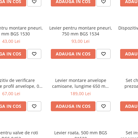
A IN COS
ADAUGA IN COS
ADAU
ntru montare pneuri,
Levier pentru montare pneuri,
Dispoziti
0 mm BGS 1530
750 mm BGS 1534
43,00 Lei
93,00 Lei
A IN COS
ADAUGA IN COS
ADAU
itiv de verificare
Levier montare anvelope
Set ch
 profil anvelope, 0-
camioane, lungime 650 mm
prezoa
 mm BGS 1941
BGS 4802
p
67,00 Lei
189,00 Lei
A IN COS
ADAUGA IN COS
ADAU
entru valve de roti
Levier roata, 500 mm BGS
Set i