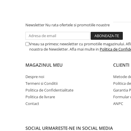
Toyota
Volvo
VW
Newsletter
Nu rata ofertele si promotiile noastre
Scule pneumatice
Pistoale pneumatice
Vreau sa primesc newsletter cu promotiile magazinului. Afli d
Alte Scule Pneumatice
noastra de Newsletter. Afla mai multe in
Politica de Confid
Accesorii Pneumatice
MAGAZINUL MEU
CLIENTI
Biax & slefuitor
Pulverizatoare cu aer
Despre noi
Metode de
Termeni si Conditii
Politica d
Sisteme de Ridicare
Politica de Confidentialitate
Garantia 
Capre
Politica de livrare
Formular 
Cricuri
Contact
ANPC
Suport Motor
Accesorii pentru sisteme de
ridicare
SOCIAL
URMARESTE-NE IN SOCIAL MEDIA