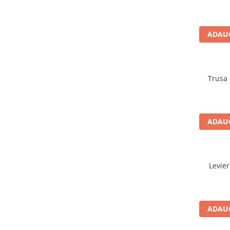
Lancia
Land Rover
ADAUG
Mazda
Mercedes-Benz
Mini
Trusa 
Nissan
Opel
ADAUG
Peugeot
Porsche
Renault
Levie
Saab
Skoda
Subaru
ADAUG
Suzuki