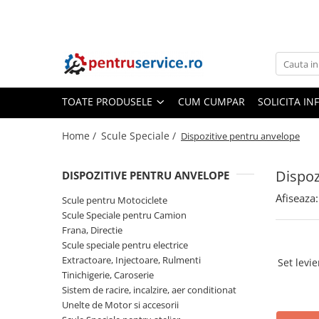
Toate Produsele
Scule Speciale
Scule pentru Motociclete
TOATE PRODUSELE
CUM CUMPAR
SOLICITA IN
Scule Speciale pentru Camion
Home /
Scule Speciale /
Dispozitive pentru anvelope
Frana, Directie
Scule speciale pentru electrice
Dispoz
DISPOZITIVE PENTRU ANVELOPE
Extractoare, Injectoare, Rulmenti
Afiseaza:
Scule pentru Motociclete
Tinichigerie, Caroserie
Scule Speciale pentru Camion
Sistem de racire, incalzire, aer
Frana, Directie
conditionat
Scule speciale pentru electrice
Extractoare, Injectoare, Rulmenti
Set levi
Unelte de Motor si accesorii
Tinichigerie, Caroserie
Scule Speciale pentru atelier
Sistem de racire, incalzire, aer conditionat
Unelte de Motor si accesorii
Schimb Ulei