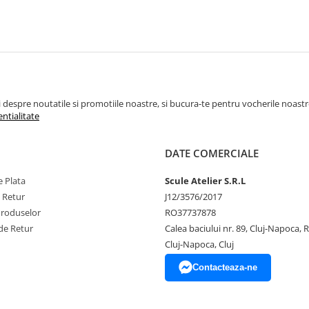
espre noutatile si promotiile noastre, si bucura-te pentru vocherile noastre pe
entialitate
DATE COMERCIALE
 Plata
Scule Atelier S.R.L
e Retur
J12/3576/2017
Produselor
RO37737878
de Retur
Calea baciului nr. 89, Cluj-Napoca,
Cluj-Napoca, Cluj
Contacteaza-ne