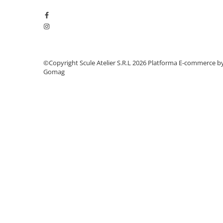
Dulapuri, Module, Cutii
Dulapuri
Module pentru dulapuri
Cutii de Scule
©Copyright Scule Atelier S.R.L 2026
Platforma E-commerce b
Chei/Tubulare/Biti
Gomag
Biti
Tubulare
Chei cu clichet, fixe, speciale
Truse si seturi
Extractoare suruburi
Accesorii pentru tubulare
Scule de mana
Burghie/accesorii
Perii/Perii de Sarma
Poansoane / Punctatoare /