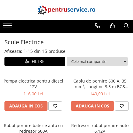
Toate Produsele
Scule Speciale
Scule pentru Motociclete
Scule Electrice
Scule Speciale pentru Camion
Afiseaza:
1-
15
din
15
produse
Frana, Directie
FILTRE
Scule speciale pentru electrice
Extractoare, Injectoare, Rulmenti
Pompa electrica pentru diesel
Cablu de pornire 600 A, 35
Tinichigerie, Caroserie
12V
mm², Lungime 3.5 m BGS
9612
116,00 Lei
140,00 Lei
Sistem de racire, incalzire, aer
conditionat
ADAUGA IN COS
ADAUGA IN COS
Unelte de Motor si accesorii
Scule Speciale pentru atelier
Robot pornire baterie auto cu
Redresor, robot pornire auto
Schimb Ulei
redresor 500A
6,12V