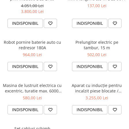
4.051,00 Lei
137,00 Lei
Lancia
3.800,00 Lei
Land Rover
INDISPONIBIL
INDISPONIBIL
Mazda
Mercedes-Benz
Robot pornire baterie auto cu
Prelungitor electric pe
Mini
redresor 180A
tambur, 15 m
Nissan
964,00 Lei
502,00 Lei
Opel
INDISPONIBIL
INDISPONIBIL
Peugeot
Porsche
Masina de lustruit electrica cu
Aparat cu inducţie pentru
Renault
excentric, turatie max. 6000,
incalzit piese blocate /
900 W BGS 9345
ruginite, putere 1,1 kW, BGS
Saab
580,00 Lei
3.255,00 Lei
3390
Skoda
INDISPONIBIL
INDISPONIBIL
Subaru
Suzuki
Set cabluri schimb