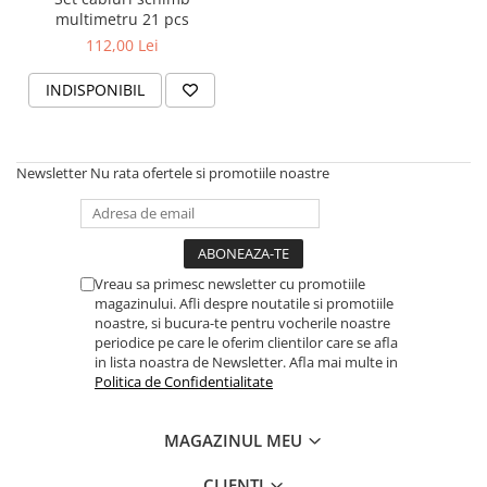
Toyota
multimetru 21 pcs
112,00 Lei
Volvo
VW
INDISPONIBIL
Scule pneumatice
Pistoale pneumatice
Newsletter
Nu rata ofertele si promotiile noastre
Alte Scule Pneumatice
Accesorii Pneumatice
Biax & slefuitor
Pulverizatoare cu aer
Vreau sa primesc newsletter cu promotiile
magazinului. Afli despre noutatile si promotiile
Sisteme de Ridicare
noastre, si bucura-te pentru vocherile noastre
Capre
periodice pe care le oferim clientilor care se afla
in lista noastra de Newsletter. Afla mai multe in
Cricuri
Politica de Confidentialitate
Suport Motor
MAGAZINUL MEU
Accesorii pentru sisteme de
ridicare
CLIENTI