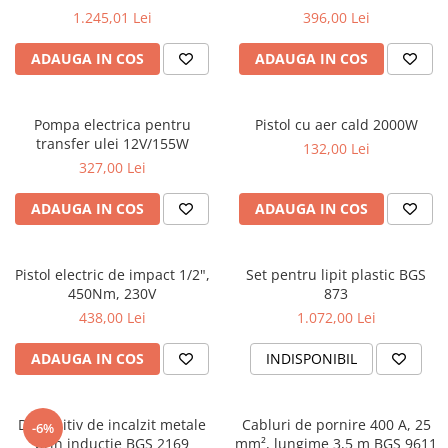
Dispozitiv de testare
1.245,01 Lei
396,00 Lei
Dispozitive pentru anvelope
ADAUGA IN COS
ADAUGA IN COS
Gresoare
Alternator, Fulie
Pompa electrica pentru
Pistol cu aer cald 2000W
Scule Fixare Distributie
transfer ulei 12V/155W
132,00 Lei
Alfa Romeo
327,00 Lei
Audi
ADAUGA IN COS
ADAUGA IN COS
BMW
Chevrolet
Pistol electric de impact 1/2",
Set pentru lipit plastic BGS
Chrysler
450Nm, 230V
873
438,00 Lei
1.072,00 Lei
Citroen
Dacia
ADAUGA IN COS
INDISPONIBIL
Fiat
Ford
Dispozitiv de incalzit metale
Cabluri de pornire 400 A, 25
-6%
prin inductie BGS 2169
mm², lungime 3,5 m BGS 9611
Jaguar