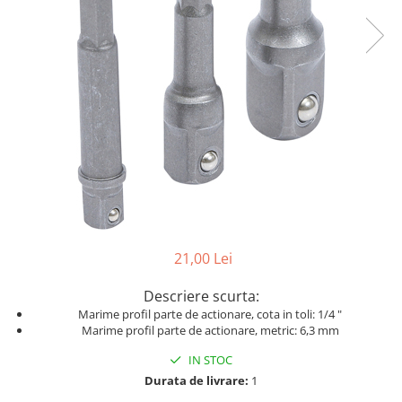
Dispozitive pentru anvelope
Mazda
Dispozitive magnetice, oglinzi,
Gresoare
lampi
Mercedes-Benz
Alternator, Fulie
Mini
Nissan
Opel
Peugeot
Porsche
Renault
Saab
21,00 Lei
Skoda
Descriere scurta:
Subaru
Marime profil parte de actionare, cota in toli: 1/4 "
Suzuki
Marime profil parte de actionare, metric: 6,3 mm
Toyota
IN STOC
Durata de livrare:
1
Volvo