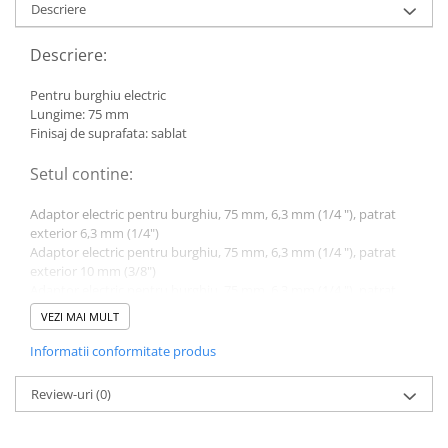
Descriere
Descriere:
Pentru burghiu electric
Lungime: 75 mm
Finisaj de suprafata: sablat
Setul contine:
Adaptor electric pentru burghiu, 75 mm, 6,3 mm (1/4 "), patrat
exterior 6,3 mm (1/4")
Adaptor electric pentru burghiu, 75 mm, 6,3 mm (1/4 "), patrat
exterior 10 mm (3/8")
Adaptor electric pentru burghiu, 75 mm, 6,3 mm (1/4 "), patrat
exterior 12,5 mm (1/2")
VEZI MAI MULT
Date tehnice:
Informatii conformitate produs
Marime profil parte de actionare, cota in toli: 1/4 "
Review-uri
(0)
Marime profil parte de actionare, metric: 6,3 mm
Profil parte de actionare: Cap hexagonal
Material: Otel crom-vanadiu