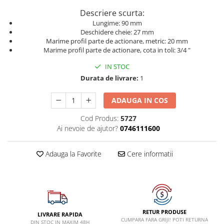
Dispozitive pentru anvelope
Mazda
Descriere scurta:
Dispozitive magnetice, oglinzi,
Gresoare
Lungime: 90 mm
lampi
Mercedes-Benz
Deschidere cheie: 27 mm
Alternator, Fulie
Marime profil parte de actionare, metric: 20 mm
Mini
Marime profil parte de actionare, cota in toli: 3/4 "
Nissan
IN STOC
Opel
Durata de livrare:
1
Peugeot
ADAUGA IN COS
Porsche
Cod Produs:
5727
Renault
Ai nevoie de ajutor?
0746111600
Saab
Skoda
Adauga la Favorite
Cere informatii
Subaru
Suzuki
Toyota
Volvo
RETUR PRODUSE
LIVRARE RAPIDA
CUMPARA FARA GRIJI! POTI RETURNA
DIN STOC IN MAXIM 48H