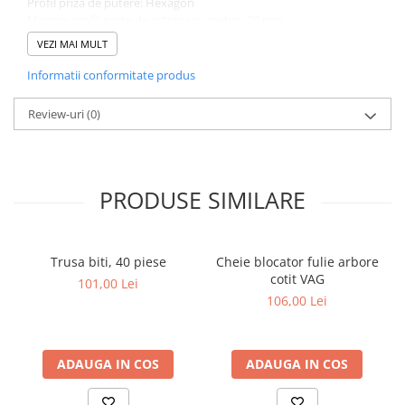
Profil priza de putere: Hexagon
Marime profil parte de actionare, metric: 20 mm
Marime profil parte de actionare, cota in toli: 3/4 "
VEZI MAI MULT
Profil parte de actionare: Patrat interior
Informatii conformitate produs
Review-uri
(0)
PRODUSE SIMILARE
Trusa biti, 40 piese
Cheie blocator fulie arbore
cotit VAG
101,00 Lei
106,00 Lei
ADAUGA IN COS
ADAUGA IN COS