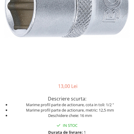
Dispozitiv de testare
Dispozitive pentru anvelope
Gresoare
Alternator, Fulie
Scule Fixare Distributie
Alfa Romeo
Audi
BMW
Chevrolet
13,00 Lei
Chrysler
Citroen
Descriere scurta:
Marime profil parte de actionare, cota in toli: 1/2 "
Dacia
Marime profil parte de actionare, metric: 12,5 mm
Fiat
Deschidere cheie: 16 mm
Ford
IN STOC
Durata de livrare:
1
Jaguar