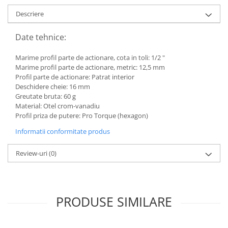
Toyota
Descriere
Volvo
Date tehnice:
VW
Scule pneumatice
Marime profil parte de actionare, cota in toli: 1/2 "
Marime profil parte de actionare, metric: 12,5 mm
Pistoale pneumatice
Profil parte de actionare: Patrat interior
Alte Scule Pneumatice
Deschidere cheie: 16 mm
Greutate bruta: 60 g
Accesorii Pneumatice
Material: Otel crom-vanadiu
Biax & slefuitor
Profil priza de putere: Pro Torque (hexagon)
Pulverizatoare cu aer
Informatii conformitate produs
Sisteme de Ridicare
Review-uri
(0)
Capre
Cricuri
Suport Motor
PRODUSE SIMILARE
Accesorii pentru sisteme de
ridicare