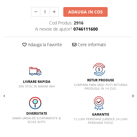
Lancia
ADAUGA IN COS
Land Rover
Cod Produs:
2916
Mazda
Ai nevoie de ajutor?
0746111600
Mercedes-Benz
Adauga la Favorite
Cere informatii
Mini
Nissan
Opel
Peugeot
RETUR PRODUSE
LIVRARE RAPIDA
Porsche
CUMPARA FARA GRIJI! POTI RETURNA
DIN STOC IN MAXIM 48H
PRODUSUL IN 14 ZILE.
Renault
Saab
Skoda
DIVERSITATE
GARANTIE
GAMA LARGA DE ECHIPAMENTE &
12 LUNI PERSOANE JURIDICE 24 LUNI
Subaru
SCULE AUTO
PERSOANE FIZICE
Suzuki