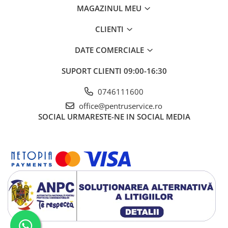
Ciocane / Dalti
MAGAZINUL MEU
Filiere si tarozi
CLIENTI
Instrumente de Taiat, Lipit
Instrumente de Masurat
DATE COMERCIALE
Slefuire si Lustruire
SUPORT CLIENTI
09:00-16:30
Surubelnite, Torx & Imbus
0746111600
Clesti & Clesti Speciali
office@pentruservice.ro
Clichete, Extensii, Adaptoare,
SOCIAL
URMARESTE-NE IN SOCIAL MEDIA
Accesorii
Chei dinamometrice
Dispozitive magnetice, oglinzi,
lampi
Scule Electrice
Consumabile
Produse igiena