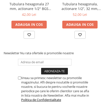
Dulapuri, Module, Cutii
Tubulara hexagonala 27
Tubulara hexagonala,
mm, actionare 1/2" BGS
actionare 1/2”, 32 mm,
Dulapuri
10567
lungime 12,5 mm BGS10572
42,00 Lei
52,00 Lei
Module pentru dulapuri
Cutii de Scule
ADAUGA IN COS
ADAUGA IN COS
Chei/Tubulare/Biti
Biti
Tubulare
Chei cu clichet, fixe, speciale
Newsletter
Nu rata ofertele si promotiile noastre
Truse si seturi
Extractoare suruburi
Accesorii pentru tubulare
Vreau sa primesc newsletter cu promotiile
magazinului. Afli despre noutatile si promotiile
Scule de mana
noastre, si bucura-te pentru vocherile noastre
Burghie/accesorii
periodice pe care le oferim clientilor care se afla
in lista noastra de Newsletter. Afla mai multe in
Perii/Perii de Sarma
Politica de Confidentialitate
Poansoane / Punctatoare /