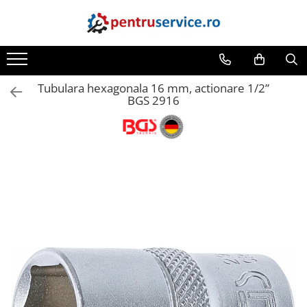
Toate Produsele
Scule Speciale
Tubulara hexagonala 16 mm, actionare 1/2”
Scule pentru Motociclete
BGS 2916
Scule Speciale pentru Camion
Frana, Directie
Scule speciale pentru electrice
Extractoare, Injectoare, Rulmenti
Tinichigerie, Caroserie
Sistem de racire, incalzire, aer
conditionat
Unelte de Motor si accesorii
Scule Speciale pentru atelier
Schimb Ulei