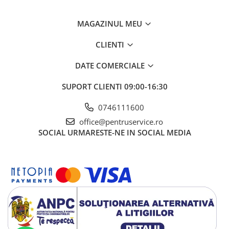
Ciocane / Dalti
Filiere si tarozi
MAGAZINUL MEU
Instrumente de Taiat, Lipit
CLIENTI
Instrumente de Masurat
Slefuire si Lustruire
DATE COMERCIALE
Surubelnite, Torx & Imbus
SUPORT CLIENTI
09:00-16:30
Clesti & Clesti Speciali
0746111600
Clichete, Extensii, Adaptoare,
office@pentruservice.ro
Accesorii
SOCIAL
URMARESTE-NE IN SOCIAL MEDIA
Chei dinamometrice
Dispozitive magnetice, oglinzi,
lampi
Scule Electrice
Consumabile
Produse igiena