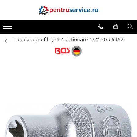
Toate Produsele
Scule Speciale
Tubulara profil E, E12, actionare 1/2” BGS 6462
Scule pentru Motociclete
Scule Speciale pentru Camion
Frana, Directie
Scule speciale pentru electrice
Extractoare, Injectoare, Rulmenti
Tinichigerie, Caroserie
Sistem de racire, incalzire, aer
conditionat
Unelte de Motor si accesorii
Scule Speciale pentru atelier
Schimb Ulei