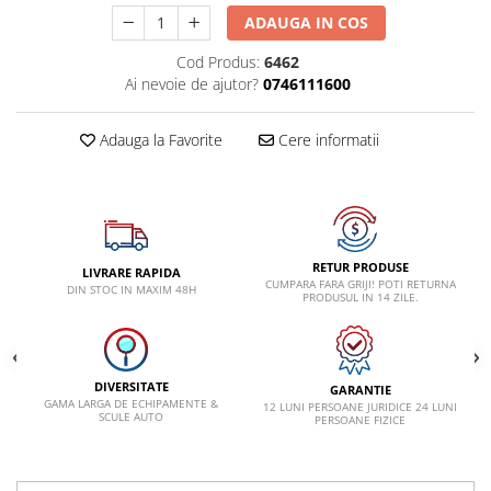
ADAUGA IN COS
Lancia
Cod Produs:
6462
Land Rover
Ai nevoie de ajutor?
0746111600
Mazda
Mercedes-Benz
Adauga la Favorite
Cere informatii
Mini
Nissan
Opel
Peugeot
RETUR PRODUSE
LIVRARE RAPIDA
CUMPARA FARA GRIJI! POTI RETURNA
DIN STOC IN MAXIM 48H
PRODUSUL IN 14 ZILE.
Porsche
Renault
Saab
DIVERSITATE
GARANTIE
Skoda
GAMA LARGA DE ECHIPAMENTE &
12 LUNI PERSOANE JURIDICE 24 LUNI
SCULE AUTO
PERSOANE FIZICE
Subaru
Suzuki