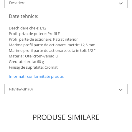
Descriere
Toyota
Volvo
Date tehnice:
VW
Deschidere cheie: E12
Scule pneumatice
Profil priza de putere: Profil E
Pistoale pneumatice
Profil parte de actionare: Patrat interior
Marime profil parte de actionare, metric: 12,5 mm
Alte Scule Pneumatice
Marime profil parte de actionare, cota in toli: 1/2 "
Material: Otel crom-vanadiu
Accesorii Pneumatice
Greutate bruta: 60 g
Biax & slefuitor
Finisaj de suprafata: Cromat
Pulverizatoare cu aer
Informatii conformitate produs
Sisteme de Ridicare
Review-uri
(0)
Capre
Cricuri
Suport Motor
PRODUSE SIMILARE
Accesorii pentru sisteme de
ridicare