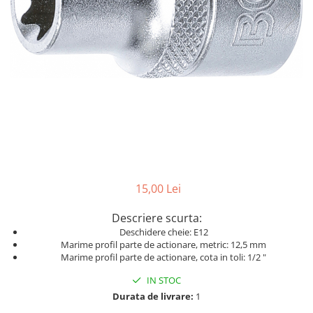
Dispozitiv de testare
Dispozitive pentru anvelope
Gresoare
Alternator, Fulie
Scule Fixare Distributie
Alfa Romeo
Audi
BMW
Chevrolet
15,00 Lei
Chrysler
Descriere scurta:
Citroen
Deschidere cheie: E12
Marime profil parte de actionare, metric: 12,5 mm
Dacia
Marime profil parte de actionare, cota in toli: 1/2 "
Fiat
IN STOC
Ford
Durata de livrare:
1
Jaguar