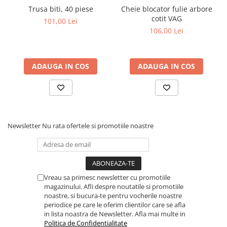
Dulapuri, Module, Cutii
Trusa biti, 40 piese
Cheie blocator fulie arbore
Dulapuri
cotit VAG
101,00 Lei
106,00 Lei
Module pentru dulapuri
Cutii de Scule
Chei/Tubulare/Biti
ADAUGA IN COS
ADAUGA IN COS
Biti
Tubulare
Chei cu clichet, fixe, speciale
Truse si seturi
Newsletter
Nu rata ofertele si promotiile noastre
Extractoare suruburi
Accesorii pentru tubulare
Scule de mana
Vreau sa primesc newsletter cu promotiile
Burghie/accesorii
magazinului. Afli despre noutatile si promotiile
noastre, si bucura-te pentru vocherile noastre
Perii/Perii de Sarma
periodice pe care le oferim clientilor care se afla
in lista noastra de Newsletter. Afla mai multe in
Poansoane / Punctatoare /
Politica de Confidentialitate