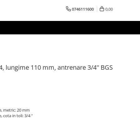
0746111600
0,00
4, lungime 110 mm, antrenare 3/4'' BGS
e, metric: 20 mm
cota in toli: 3/4 "