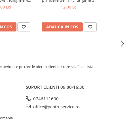
3/8”, lungime 48
prindere de 1/4”, lungime 38
tubulara c
BGS 2546
mm, BGS 2595
lu
,00 Lei
12,00 Lei
N COS
ADAUGA IN COS
ADAUG
riodice pe care le oferim clientilor care se afla in lista
SUPORT CLIENTI
09:00-16:30
0746111600
office@pentruservice.ro
 Romania