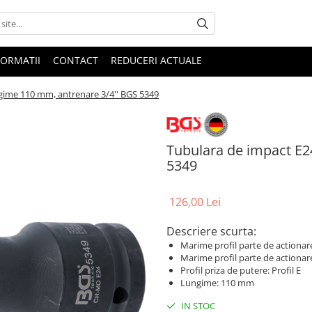
FORMATII
CONTACT
REDUCERI ACTUALE
gime 110 mm, antrenare 3/4'' BGS 5349
Tubulara de impact E2
5349
126,00 Lei
Descriere scurta:
Marime profil parte de actionar
Marime profil parte de actionare, 
Profil priza de putere: Profil E
Lungime: 110 mm
IN STOC