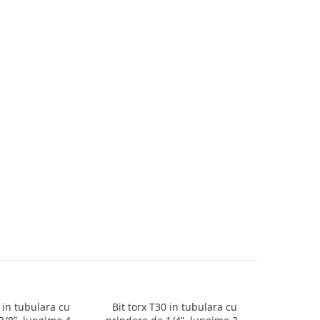
0 in tubulara cu
Bit torx T30 in tubulara cu
Bit tor