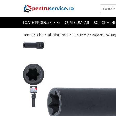
Toate Produsele
TOATE PRODUSELE
CUM CUMPAR
SOLICITA IN
Scule Speciale
Scule pentru Motociclete
Home /
Chei/Tubulare/Biti /
Tubulara de impact E24, lun
Scule Speciale pentru Camion
Frana, Directie
Scule speciale pentru electrice
Extractoare, Injectoare, Rulmenti
Tinichigerie, Caroserie
Sistem de racire, incalzire, aer
conditionat
Unelte de Motor si accesorii
Scule Speciale pentru atelier
Schimb Ulei