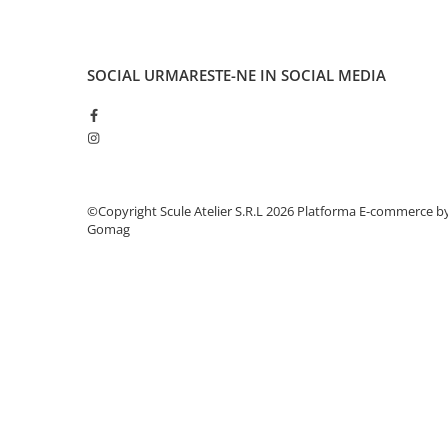
Dulapuri, Module, Cutii
Dulapuri
Module pentru dulapuri
SOCIAL
URMARESTE-NE IN SOCIAL MEDIA
Cutii de Scule
Chei/Tubulare/Biti
Biti
Tubulare
©Copyright Scule Atelier S.R.L 2026
Platforma E-commerce b
Chei cu clichet, fixe, speciale
Gomag
Truse si seturi
Extractoare suruburi
Accesorii pentru tubulare
Scule de mana
Burghie/accesorii
Perii/Perii de Sarma
Poansoane / Punctatoare /