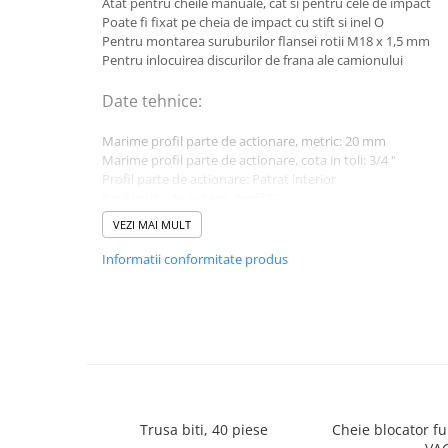
Atât pentru cheile manuale, cat si pentru cele de impact
Poate fi fixat pe cheia de impact cu stift si inel O
Lancia
Pentru montarea suruburilor flansei rotii M18 x 1,5 mm
Land Rover
Pentru inlocuirea discurilor de frana ale camionului
Mazda
Date tehnice:
Mercedes-Benz
Marime profil parte de actionare, metric: 20 mm
Mini
Marime profil parte de actionare, cota in toli: 3/4 "
Profil parte de actionare: Patrat interior
Nissan
Profil priza de putere: Profil E
Opel
Deschidere cheie: E24
VEZI MAI MULT
Material: Otel crom-molibden
Peugeot
Lungime: 110 mm
Informatii conformitate produs
Greutate bruta: 540 g
Porsche
Renault
Saab
Skoda
Subaru
Trusa biti, 40 piese
Cheie blocator ful
Suzuki