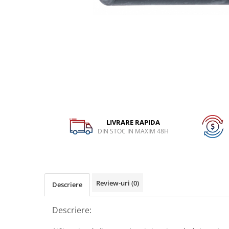
Dispozitiv de testare
Dispozitive pentru anvelope
Gresoare
Alternator, Fulie
Scule Fixare Distributie
Alfa Romeo
Audi
BMW
LIVRARE RAPIDA
DIN STOC IN MAXIM 48H
Chevrolet
Chrysler
Citroen
Dacia
Review-uri
(0)
Descriere
Fiat
Descriere:
Ford
Jaguar