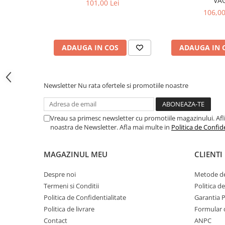
VA
101,00 Lei
Toyota
106,00
Volvo
VW
ADAUGA IN COS
ADAUGA IN 
Scule pneumatice
Pistoale pneumatice
Alte Scule Pneumatice
Newsletter
Nu rata ofertele si promotiile noastre
Accesorii Pneumatice
Biax & slefuitor
Vreau sa primesc newsletter cu promotiile magazinului. Afli d
noastra de Newsletter. Afla mai multe in
Politica de Confid
Pulverizatoare cu aer
Sisteme de Ridicare
MAGAZINUL MEU
CLIENTI
Capre
Cricuri
Despre noi
Metode de
Termeni si Conditii
Politica d
Suport Motor
Politica de Confidentialitate
Garantia 
Accesorii pentru sisteme de
Politica de livrare
Formular 
ridicare
Contact
ANPC