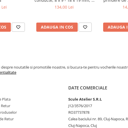
G
conducte, 8 x 9 - 18 x 19 mm, 6
prindere de 
piese BGS 1745
mm, 
 Lei
134,00 Lei
14
COS
ADAUGA IN COS
ADAUGA I
espre noutatile si promotiile noastre, si bucura-te pentru vocherile noastre pe
entialitate
DATE COMERCIALE
 Plata
Scule Atelier S.R.L
e Retur
J12/3576/2017
Produselor
RO37737878
de Retur
Calea baciului nr. 89, Cluj-Napoca,
Cluj-Napoca, Cluj