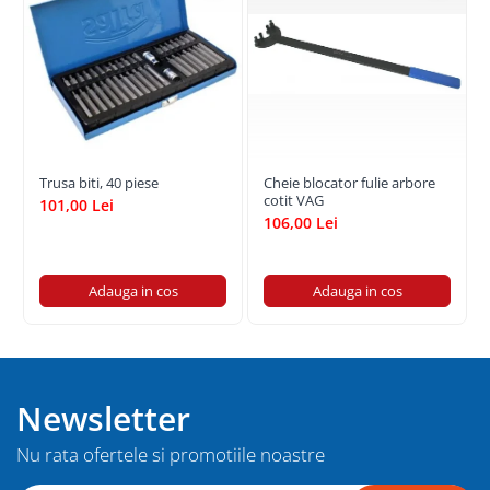
Trusa biti, 40 piese
Cheie blocator fulie arbore
cotit VAG
101,00 Lei
106,00 Lei
Adauga in cos
Adauga in cos
Newsletter
Nu rata ofertele si promotiile noastre