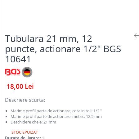
Dispozitive pentru anvelope
Mazda
Dispozitive magnetice, oglinzi,
Gresoare
lampi
Mercedes-Benz
Alternator, Fulie
Mini
Tubulara 21 mm, 12
Nissan
Opel
puncte, actionare 1/2" BGS
Peugeot
10641
Porsche
Renault
Saab
18,00 Lei
Skoda
Descriere scurta:
Subaru
Marime profil parte de actionare, cota in toli: 1/2 "
Suzuki
Marime profil parte de actionare, metric: 12,5 mm
Toyota
Deschidere cheie: 21 mm
Volvo
STOC EPUIZAT
Durata de livrare:
1