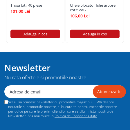
Trusa biti, 40 piese
Cheie blocator fulie arbore
cotit VAG
101,00 Lei
106,00 Lei
Adauga in cos
Adauga in cos
Newsletter
Nu rata ofertele si promotiile noastre
Vreau sa primesc newsletter cu promotiile magazinului. Afli despre
noutatile si promotiile noastre, si bucura-te pentru vocherile noastre
periodice pe care le oferim clientilor care se afla in lista noastra de
Newsletter. Afla mai multe in
Politica de Confidentialitate