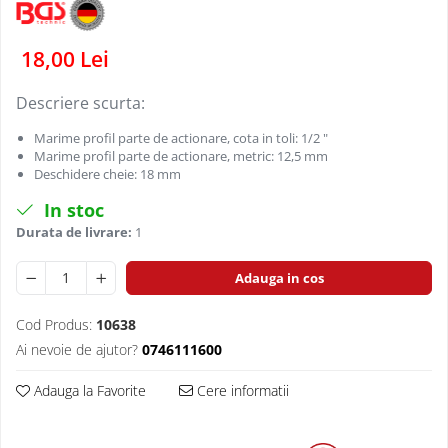
Dispozitive pentru anvelope
Mazda
Dispozitive magnetice, oglinzi,
Gresoare
lampi
Mercedes-Benz
18,00 Lei
Alternator, Fulie
Mini
Descriere scurta:
Nissan
Marime profil parte de actionare, cota in toli: 1/2 "
Opel
Marime profil parte de actionare, metric: 12,5 mm
Deschidere cheie: 18 mm
Peugeot
In stoc
Porsche
Durata de livrare:
1
Renault
Saab
Adauga in cos
Skoda
Cod Produs:
10638
Subaru
Ai nevoie de ajutor?
0746111600
Suzuki
Adauga la Favorite
Cere informatii
Toyota
Volvo