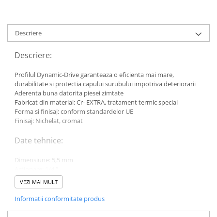
Toyota
Volvo
Descriere
VW
Scule pneumatice
Descriere:
Pistoale pneumatice
Profilul Dynamic-Drive garanteaza o eficienta mai mare,
Alte Scule Pneumatice
durabilitate si protectia capului surubului impotriva deteriorarii
Aderenta buna datorita piesei zimtate
Accesorii Pneumatice
Fabricat din material: Cr- EXTRA, tratament termic special
Biax & slefuitor
Forma si finisaj: conform standardelor UE
Finisaj: Nichelat, cromat
Pulverizatoare cu aer
Sisteme de Ridicare
Date tehnice:
Capre
Dimensiune: 5,5 mm
Cricuri
Actionare: 1/4 "
D1: 8,3 mm
Suport Motor
VEZI MAI MULT
D2: 11,9 mm
T: 5 mm
Accesorii pentru sisteme de
Informatii conformitate produs
L: 25 mm
ridicare