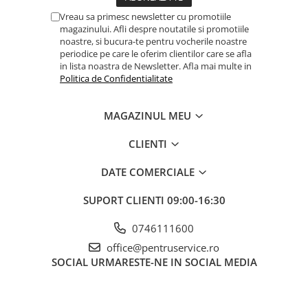
Ciocane / Dalti
Vreau sa primesc newsletter cu promotiile
Filiere si tarozi
magazinului. Afli despre noutatile si promotiile
noastre, si bucura-te pentru vocherile noastre
Instrumente de Taiat, Lipit
periodice pe care le oferim clientilor care se afla
Instrumente de Masurat
in lista noastra de Newsletter. Afla mai multe in
Politica de Confidentialitate
Slefuire si Lustruire
Surubelnite, Torx & Imbus
MAGAZINUL MEU
Clesti & Clesti Speciali
CLIENTI
Clichete, Extensii, Adaptoare,
Accesorii
DATE COMERCIALE
Chei dinamometrice
SUPORT CLIENTI
09:00-16:30
Dispozitive magnetice, oglinzi,
lampi
0746111600
Scule Electrice
office@pentruservice.ro
Consumabile
SOCIAL
URMARESTE-NE IN SOCIAL MEDIA
Produse igiena