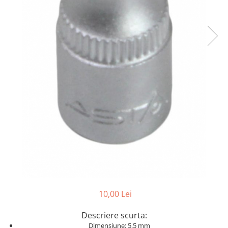
Dispozitiv de testare
Dispozitive pentru anvelope
Gresoare
Alternator, Fulie
Scule Fixare Distributie
Alfa Romeo
Audi
BMW
Chevrolet
Chrysler
Citroen
Dacia
10,00 Lei
Fiat
Ford
Descriere scurta:
Dimensiune: 5,5 mm
Jaguar