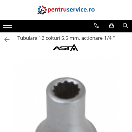
Toate Produsele
Scule Speciale
Tubulara 12 colturi 5,5 mm, actionare 1/4 "
Scule pentru Motociclete
Scule Speciale pentru Camion
Frana, Directie
Scule speciale pentru electrice
Extractoare, Injectoare, Rulmenti
Tinichigerie, Caroserie
Sistem de racire, incalzire, aer
conditionat
Unelte de Motor si accesorii
Scule Speciale pentru atelier
Schimb Ulei