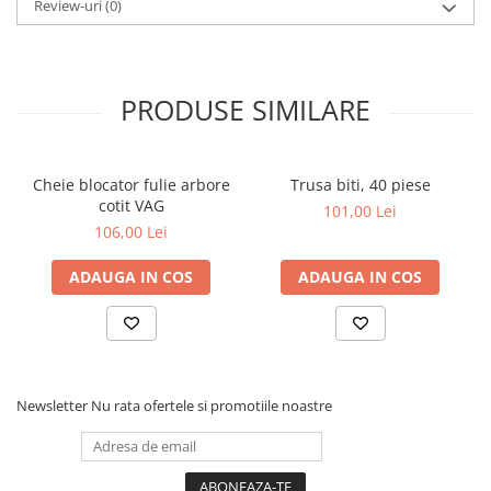
Review-uri
(0)
Dulapuri, Module, Cutii
Dulapuri
Module pentru dulapuri
PRODUSE SIMILARE
Cutii de Scule
Chei/Tubulare/Biti
Biti
Cheie blocator fulie arbore
Trusa biti, 40 piese
Tubulare
cotit VAG
101,00 Lei
106,00 Lei
Chei cu clichet, fixe, speciale
Truse si seturi
ADAUGA IN COS
ADAUGA IN COS
Extractoare suruburi
Accesorii pentru tubulare
Scule de mana
Burghie/accesorii
Newsletter
Nu rata ofertele si promotiile noastre
Perii/Perii de Sarma
Poansoane / Punctatoare /