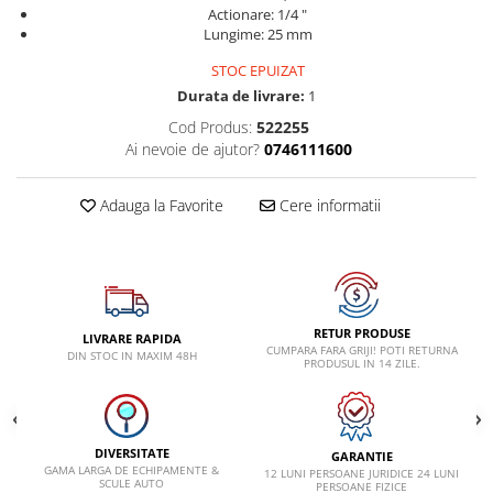
Actionare: 1/4 "
Lancia
Lungime: 25 mm
Land Rover
STOC EPUIZAT
Durata de livrare:
1
Mazda
Cod Produs:
522255
Mercedes-Benz
Ai nevoie de ajutor?
0746111600
Mini
Nissan
Adauga la Favorite
Cere informatii
Opel
Peugeot
Porsche
RETUR PRODUSE
Renault
LIVRARE RAPIDA
CUMPARA FARA GRIJI! POTI RETURNA
DIN STOC IN MAXIM 48H
PRODUSUL IN 14 ZILE.
Saab
Skoda
Subaru
DIVERSITATE
GARANTIE
GAMA LARGA DE ECHIPAMENTE &
Suzuki
12 LUNI PERSOANE JURIDICE 24 LUNI
SCULE AUTO
PERSOANE FIZICE