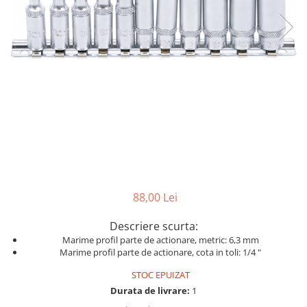
Dispozitive pentru anvelope
Mazda
Dispozitive magnetice, oglinzi,
Gresoare
lampi
Mercedes-Benz
Alternator, Fulie
Mini
Nissan
Opel
Peugeot
Porsche
Renault
Saab
88,00 Lei
Skoda
Descriere scurta:
Subaru
Marime profil parte de actionare, metric: 6,3 mm
Suzuki
Marime profil parte de actionare, cota in toli: 1/4 "
Toyota
STOC EPUIZAT
Durata de livrare:
1
Volvo