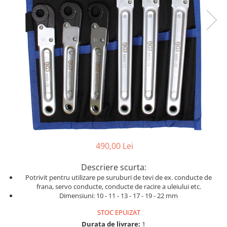
Dispozitive pentru anvelope
Mazda
Dispozitive magnetice, oglinzi,
Gresoare
lampi
Mercedes-Benz
Alternator, Fulie
Mini
Nissan
Opel
Peugeot
Porsche
Renault
Saab
490,00 Lei
Skoda
Descriere scurta:
Subaru
Potrivit pentru utilizare pe suruburi de tevi de ex. conducte de
Suzuki
frana, servo conducte, conducte de racire a uleiului etc.
Dimensiuni: 10 - 11 - 13 - 17 - 19 - 22 mm
Toyota
STOC EPUIZAT
Volvo
Durata de livrare:
1