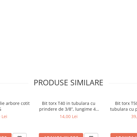
PRODUSE SIMILARE
ie arbore cotit
Bit torx T40 in tubulara cu
Bit torx T
G
prindere de 3/8”, lungime 48
tubulara cu p
mm, BGS 2546
lungi
 Lei
14,00 Lei
39