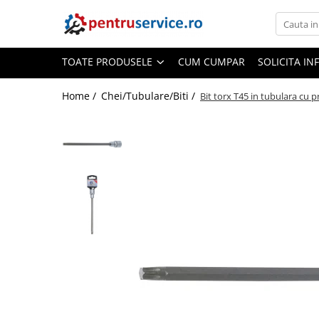
Toate Produsele
TOATE PRODUSELE
CUM CUMPAR
SOLICITA IN
Scule Speciale
Scule pentru Motociclete
Home /
Chei/Tubulare/Biti /
Bit torx T45 in tubulara cu
Scule Speciale pentru Camion
Frana, Directie
Scule speciale pentru electrice
Extractoare, Injectoare, Rulmenti
Tinichigerie, Caroserie
Sistem de racire, incalzire, aer
conditionat
Unelte de Motor si accesorii
Scule Speciale pentru atelier
Schimb Ulei