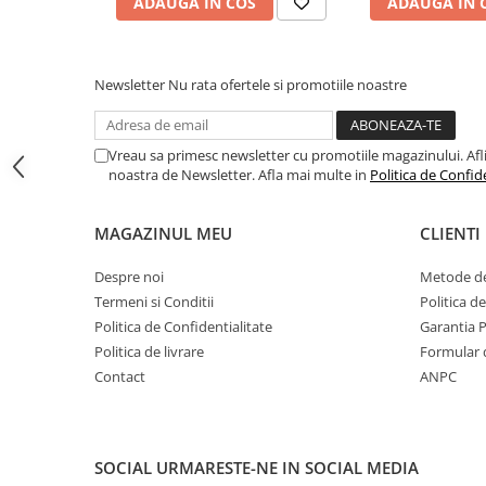
ADAUGA IN COS
ADAUGA IN 
Toyota
Volvo
VW
Newsletter
Nu rata ofertele si promotiile noastre
Scule pneumatice
Pistoale pneumatice
Vreau sa primesc newsletter cu promotiile magazinului. Afli d
noastra de Newsletter. Afla mai multe in
Politica de Confid
Alte Scule Pneumatice
Accesorii Pneumatice
MAGAZINUL MEU
CLIENTI
Biax & slefuitor
Despre noi
Metode de
Pulverizatoare cu aer
Termeni si Conditii
Politica d
Sisteme de Ridicare
Politica de Confidentialitate
Garantia 
Capre
Politica de livrare
Formular 
Cricuri
Contact
ANPC
Suport Motor
Accesorii pentru sisteme de
ridicare
SOCIAL
URMARESTE-NE IN SOCIAL MEDIA