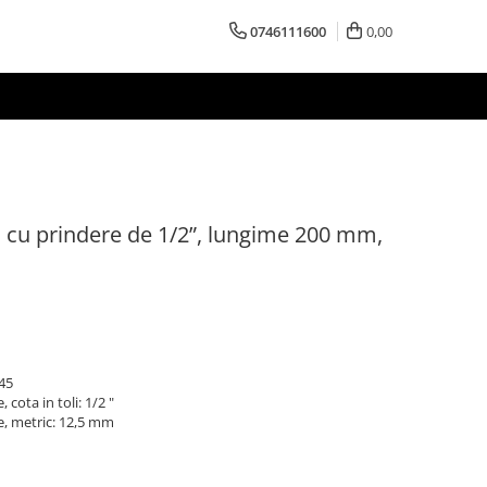
0746111600
0,00
ra cu prindere de 1/2”, lungime 200 mm,
T45
cota in toli: 1/2 "
e, metric: 12,5 mm