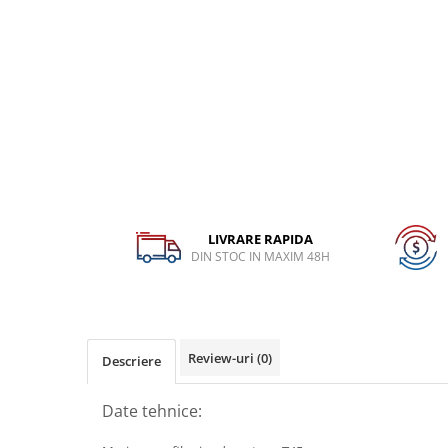
Dispozitiv de testare
Dispozitive pentru anvelope
Gresoare
Alternator, Fulie
Scule Fixare Distributie
Alfa Romeo
Audi
BMW
LIVRARE RAPIDA
DIN STOC IN MAXIM 48H
Chevrolet
Chrysler
Citroen
Dacia
Review-uri
(0)
Descriere
Fiat
Date tehnice:
Ford
Jaguar