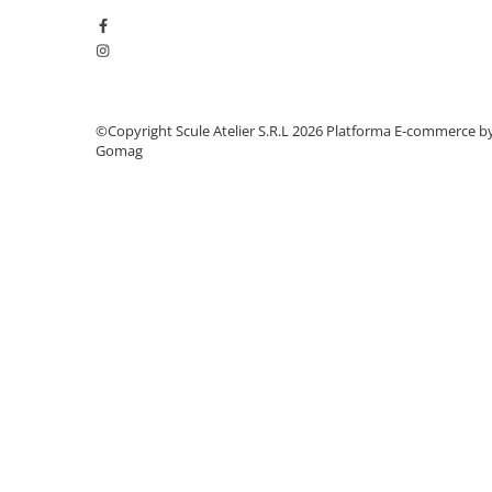
Dulapuri, Module, Cutii
Dulapuri
Module pentru dulapuri
Cutii de Scule
©Copyright Scule Atelier S.R.L 2026
Platforma E-commerce b
Chei/Tubulare/Biti
Gomag
Biti
Tubulare
Chei cu clichet, fixe, speciale
Truse si seturi
Extractoare suruburi
Accesorii pentru tubulare
Scule de mana
Burghie/accesorii
Perii/Perii de Sarma
Poansoane / Punctatoare /