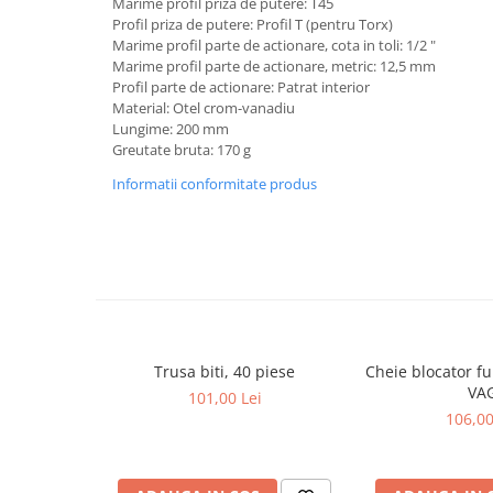
Marime profil priza de putere: T45
Profil priza de putere: Profil T (pentru Torx)
Lancia
Marime profil parte de actionare, cota in toli: 1/2 "
Land Rover
Marime profil parte de actionare, metric: 12,5 mm
Profil parte de actionare: Patrat interior
Mazda
Material: Otel crom-vanadiu
Lungime: 200 mm
Mercedes-Benz
Greutate bruta: 170 g
Mini
Informatii conformitate produs
Nissan
Opel
Peugeot
Porsche
Renault
Trusa biti, 40 piese
Cheie blocator ful
Saab
VA
101,00 Lei
Skoda
106,00
Subaru
Suzuki