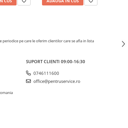
N COS
ADAUGA IN COS
ADAUG
riodice pe care le oferim clientilor care se afla in lista
SUPORT CLIENTI
09:00-16:30
0746111600
office@pentruservice.ro
 Romania