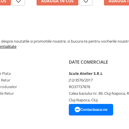
COS
ADAUGA IN COS
ADAUGA I
espre noutatile si promotiile noastre, si bucura-te pentru vocherile noastre pe
entialitate
DATE COMERCIALE
 Plata
Scule Atelier S.R.L
e Retur
J12/3576/2017
Produselor
RO37737878
de Retur
Calea baciului nr. 89, Cluj-Napoca,
Cluj-Napoca, Cluj
Contacteaza-ne