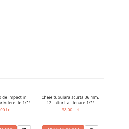
50 de impact in
Cheie tubulara scurta 36 mm,
Bit M14 in 
rindere de 1/2",
12 colturi, actionare 1/2"
de 1/2
me 75 mm
,00 Lei
38,00 Lei