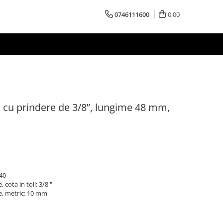
0746111600
0,00
ra cu prindere de 3/8”, lungime 48 mm,
T40
cota in toli: 3/8 "
e, metric: 10 mm