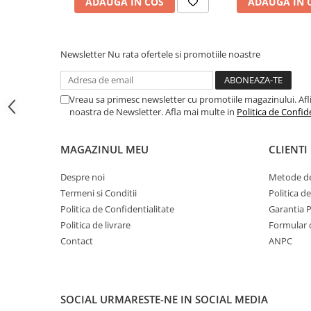
ADAUGA IN COS
ADAUGA IN 
Toyota
Volvo
VW
Newsletter
Nu rata ofertele si promotiile noastre
Scule pneumatice
Pistoale pneumatice
Vreau sa primesc newsletter cu promotiile magazinului. Afli d
noastra de Newsletter. Afla mai multe in
Politica de Confid
Alte Scule Pneumatice
Accesorii Pneumatice
MAGAZINUL MEU
CLIENTI
Biax & slefuitor
Despre noi
Metode de
Pulverizatoare cu aer
Termeni si Conditii
Politica d
Sisteme de Ridicare
Politica de Confidentialitate
Garantia 
Capre
Politica de livrare
Formular 
Cricuri
Contact
ANPC
Suport Motor
Accesorii pentru sisteme de
ridicare
SOCIAL
URMARESTE-NE IN SOCIAL MEDIA