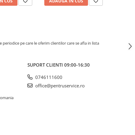
N COS
ADAUGA IN COS
ADAUG
riodice pe care le oferim clientilor care se afla in lista
SUPORT CLIENTI
09:00-16:30
0746111600
office@pentruservice.ro
 Romania