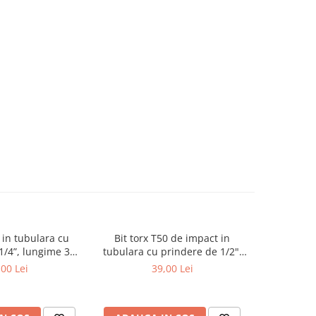
0 in tubulara cu
Bit torx T50 de impact in
Cheie tub
1/4”, lungime 38
tubulara cu prindere de 1/2",
12 coltu
BGS 2595
lungime 75 mm
,00 Lei
39,00 Lei