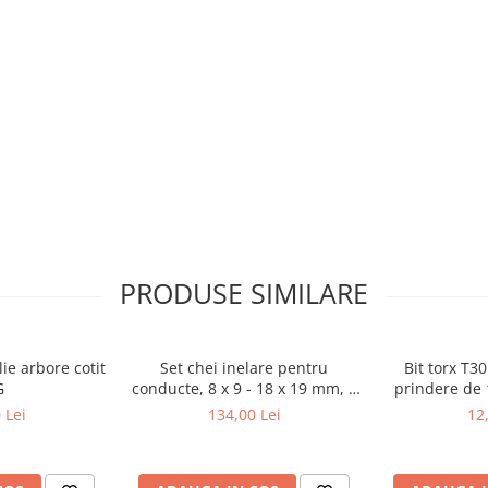
PRODUSE SIMILARE
ie arbore cotit
Set chei inelare pentru
Bit torx T3
G
conducte, 8 x 9 - 18 x 19 mm, 6
prindere de 
piese BGS 1745
mm, 
 Lei
134,00 Lei
12