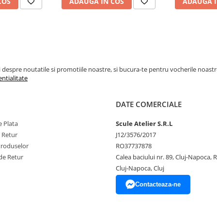
COS
ADAUGA IN COS
ADAUGA I
espre noutatile si promotiile noastre, si bucura-te pentru vocherile noastre pe
entialitate
DATE COMERCIALE
 Plata
Scule Atelier S.R.L
e Retur
J12/3576/2017
Produselor
RO37737878
de Retur
Calea baciului nr. 89, Cluj-Napoca,
Cluj-Napoca, Cluj
Contacteaza-ne