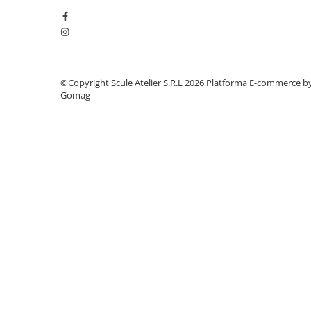
Dulapuri, Module, Cutii
Dulapuri
Module pentru dulapuri
Cutii de Scule
©Copyright Scule Atelier S.R.L 2026
Platforma E-commerce b
Chei/Tubulare/Biti
Gomag
Biti
Tubulare
Chei cu clichet, fixe, speciale
Truse si seturi
Extractoare suruburi
Accesorii pentru tubulare
Scule de mana
Burghie/accesorii
Perii/Perii de Sarma
Poansoane / Punctatoare /