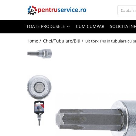
Toate Produsele
TOATE PRODUSELE
CUM CUMPAR
SOLICITA IN
Scule Speciale
Scule pentru Motociclete
Home /
Chei/Tubulare/Biti /
Bit torx T40 in tubulara cu 
Scule Speciale pentru Camion
Frana, Directie
Scule speciale pentru electrice
Extractoare, Injectoare, Rulmenti
Tinichigerie, Caroserie
Sistem de racire, incalzire, aer
conditionat
Unelte de Motor si accesorii
Scule Speciale pentru atelier
Schimb Ulei