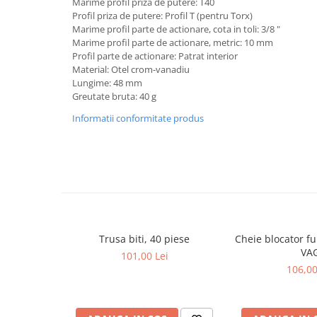
Marime profil priza de putere: T40
Profil priza de putere: Profil T (pentru Torx)
Lancia
Marime profil parte de actionare, cota in toli: 3/8 "
Land Rover
Marime profil parte de actionare, metric: 10 mm
Profil parte de actionare: Patrat interior
Mazda
Material: Otel crom-vanadiu
Lungime: 48 mm
Mercedes-Benz
Greutate bruta: 40 g
Mini
Informatii conformitate produs
Nissan
Opel
Peugeot
Porsche
Renault
Trusa biti, 40 piese
Cheie blocator ful
Saab
VA
101,00 Lei
Skoda
106,00
Subaru
Suzuki