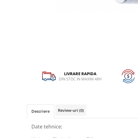
Dispozitiv de testare
Dispozitive pentru anvelope
Gresoare
Alternator, Fulie
Scule Fixare Distributie
Alfa Romeo
Audi
BMW
LIVRARE RAPIDA
DIN STOC IN MAXIM 48H
Chevrolet
Chrysler
Citroen
Dacia
Review-uri
(0)
Descriere
Fiat
Date tehnice:
Ford
Jaguar