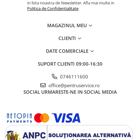
Ciocane / Dalti
in lista noastra de Newsletter. Afla mai multe in
Politica de Confidentialitate
Filiere si tarozi
Instrumente de Taiat, Lipit
MAGAZINUL MEU
Instrumente de Masurat
CLIENTI
Slefuire si Lustruire
Surubelnite, Torx & Imbus
DATE COMERCIALE
Clesti & Clesti Speciali
SUPORT CLIENTI
09:00-16:30
Clichete, Extensii, Adaptoare,
Accesorii
0746111600
Chei dinamometrice
office@pentruservice.ro
SOCIAL
URMARESTE-NE IN SOCIAL MEDIA
Dispozitive magnetice, oglinzi,
lampi
Scule Electrice
Consumabile
Produse igiena