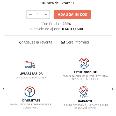
Durata de livrare:
1
Lancia
ADAUGA IN COS
Land Rover
Mazda
Cod Produs:
2594
Ai nevoie de ajutor?
0746111600
Mercedes-Benz
Mini
Adauga la Favorite
Cere informatii
Nissan
Opel
Peugeot
Porsche
RETUR PRODUSE
LIVRARE RAPIDA
CUMPARA FARA GRIJI! POTI RETURNA
DIN STOC IN MAXIM 48H
Renault
PRODUSUL IN 14 ZILE.
Saab
Skoda
DIVERSITATE
GARANTIE
Subaru
GAMA LARGA DE ECHIPAMENTE &
12 LUNI PERSOANE JURIDICE 24 LUNI
SCULE AUTO
PERSOANE FIZICE
Suzuki