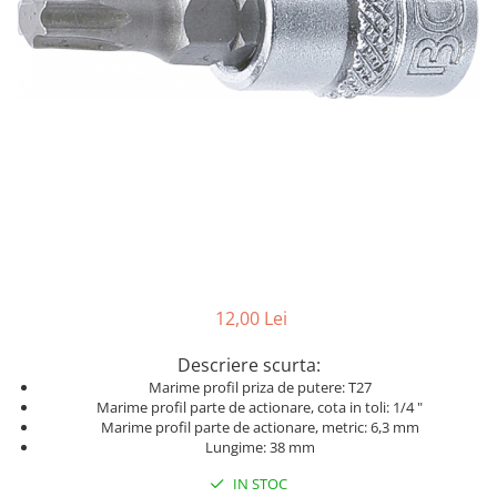
Dispozitiv de testare
Dispozitive pentru anvelope
Gresoare
Alternator, Fulie
Scule Fixare Distributie
Alfa Romeo
Audi
BMW
Chevrolet
12,00 Lei
Chrysler
Citroen
Descriere scurta:
Marime profil priza de putere: T27
Dacia
Marime profil parte de actionare, cota in toli: 1/4 "
Fiat
Marime profil parte de actionare, metric: 6,3 mm
Lungime: 38 mm
Ford
IN STOC
Jaguar