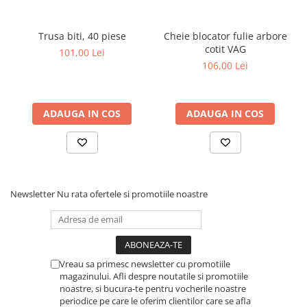
Dulapuri, Module, Cutii
Dulapuri
Trusa biti, 40 piese
Cheie blocator fulie arbore
Module pentru dulapuri
cotit VAG
101,00 Lei
106,00 Lei
Cutii de Scule
Chei/Tubulare/Biti
Biti
ADAUGA IN COS
ADAUGA IN COS
Tubulare
Chei cu clichet, fixe, speciale
Truse si seturi
Extractoare suruburi
Newsletter
Nu rata ofertele si promotiile noastre
Accesorii pentru tubulare
Scule de mana
Burghie/accesorii
Vreau sa primesc newsletter cu promotiile
Perii/Perii de Sarma
magazinului. Afli despre noutatile si promotiile
noastre, si bucura-te pentru vocherile noastre
Poansoane / Punctatoare /
periodice pe care le oferim clientilor care se afla