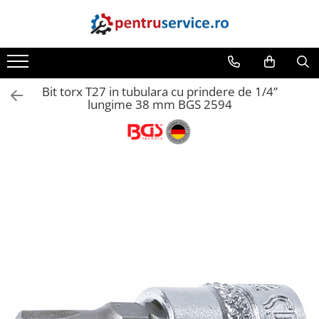
Toate Produsele
Scule Speciale
Bit torx T27 in tubulara cu prindere de 1/4”
Scule pentru Motociclete
lungime 38 mm BGS 2594
Scule Speciale pentru Camion
Frana, Directie
Scule speciale pentru electrice
Extractoare, Injectoare, Rulmenti
Tinichigerie, Caroserie
Sistem de racire, incalzire, aer
conditionat
Unelte de Motor si accesorii
Scule Speciale pentru atelier
Schimb Ulei