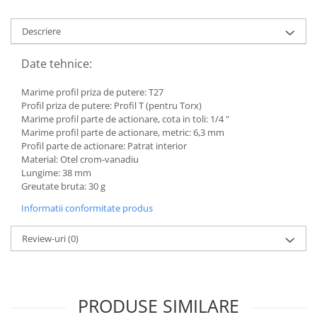
Toyota
Descriere
Volvo
VW
Date tehnice:
Scule pneumatice
Marime profil priza de putere: T27
Pistoale pneumatice
Profil priza de putere: Profil T (pentru Torx)
Alte Scule Pneumatice
Marime profil parte de actionare, cota in toli: 1/4 "
Marime profil parte de actionare, metric: 6,3 mm
Accesorii Pneumatice
Profil parte de actionare: Patrat interior
Material: Otel crom-vanadiu
Biax & slefuitor
Lungime: 38 mm
Pulverizatoare cu aer
Greutate bruta: 30 g
Sisteme de Ridicare
Informatii conformitate produs
Capre
Review-uri
(0)
Cricuri
Suport Motor
Accesorii pentru sisteme de
PRODUSE SIMILARE
ridicare