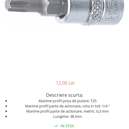
Dispozitive pentru anvelope
Mazda
Dispozitive magnetice, oglinzi,
Gresoare
lampi
Mercedes-Benz
Alternator, Fulie
Mini
Nissan
Opel
Peugeot
Porsche
Renault
Saab
12,00 Lei
Skoda
Descriere scurta:
Subaru
Marime profil priza de putere: T25
Suzuki
Marime profil parte de actionare, cota in toli: 1/4 "
Marime profil parte de actionare, metric: 6,3 mm
Toyota
Lungime: 38 mm
Volvo
IN STOC