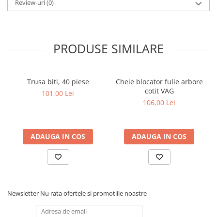
Review-uri
(0)
Dulapuri, Module, Cutii
Dulapuri
Module pentru dulapuri
PRODUSE SIMILARE
Cutii de Scule
Chei/Tubulare/Biti
Biti
Trusa biti, 40 piese
Cheie blocator fulie arbore
Tubulare
cotit VAG
101,00 Lei
106,00 Lei
Chei cu clichet, fixe, speciale
Truse si seturi
Extractoare suruburi
ADAUGA IN COS
ADAUGA IN COS
Accesorii pentru tubulare
Scule de mana
Burghie/accesorii
Perii/Perii de Sarma
Newsletter
Nu rata ofertele si promotiile noastre
Poansoane / Punctatoare /