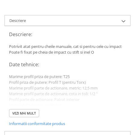
Toyota
Volvo
Descriere
VW
Scule pneumatice
Descriere:
Pistoale pneumatice
Potrivit atat pentru cheile manuale, cat si pentru cele cu impact
Alte Scule Pneumatice
Poate fi fixat pe cheia de impact cu stift si inel O
Accesorii Pneumatice
Date tehnice:
Biax & slefuitor
Marime profil priza de putere: T25
Pulverizatoare cu aer
Profil priza de putere: Profil T (pentru Torx)
Sisteme de Ridicare
Marime profil parte de actionare, metric: 12,5 mm
Marime profil parte de actionare, cota in toli: 1/2 "
Capre
Profil parte de actionare: Patrat interior
Cricuri
Material: Otel crom-molibden
Lungime: 75 mm
Suport Motor
VEZI MAI MULT
Greutate bruta: 88 g
Accesorii pentru sisteme de
Informatii conformitate produs
ridicare