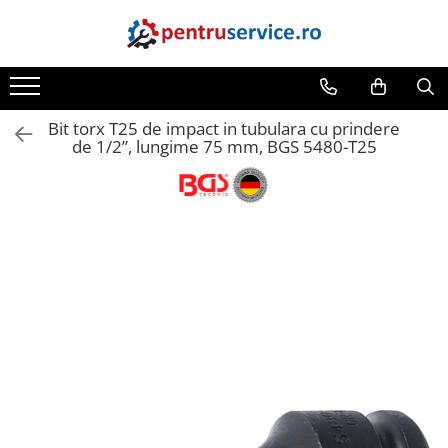
Toate Produsele
Scule Speciale
Bit torx T25 de impact in tubulara cu prindere
Scule pentru Motociclete
de 1/2”, lungime 75 mm, BGS 5480-T25
Scule Speciale pentru Camion
Frana, Directie
Scule speciale pentru electrice
Extractoare, Injectoare, Rulmenti
Tinichigerie, Caroserie
Sistem de racire, incalzire, aer
conditionat
Unelte de Motor si accesorii
Scule Speciale pentru atelier
Schimb Ulei