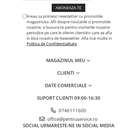
Ciocane / Dalti
Filiere si tarozi
Vreau sa primesc newsletter cu promotiile
Instrumente de Taiat, Lipit
magazinului. Afli despre noutatile si promotiile
noastre, si bucura-te pentru vocherile noastre
Instrumente de Masurat
periodice pe care le oferim clientilor care se afla
Slefuire si Lustruire
in lista noastra de Newsletter. Afla mai multe in
Politica de Confidentialitate
Surubelnite, Torx & Imbus
Clesti & Clesti Speciali
MAGAZINUL MEU
Clichete, Extensii, Adaptoare,
CLIENTI
Accesorii
Chei dinamometrice
DATE COMERCIALE
Dispozitive magnetice, oglinzi,
SUPORT CLIENTI
09:00-16:30
lampi
Scule Electrice
0746111600
Consumabile
office@pentruservice.ro
Produse igiena
SOCIAL
URMARESTE-NE IN SOCIAL MEDIA