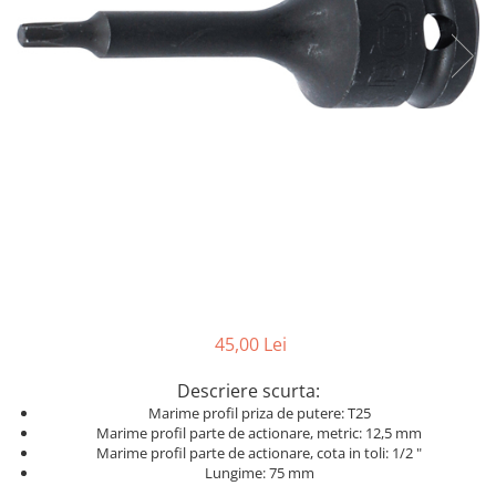
Dispozitiv de testare
Dispozitive pentru anvelope
Gresoare
Alternator, Fulie
Scule Fixare Distributie
Alfa Romeo
Audi
BMW
Chevrolet
Chrysler
45,00 Lei
Citroen
Descriere scurta:
Dacia
Marime profil priza de putere: T25
Fiat
Marime profil parte de actionare, metric: 12,5 mm
Marime profil parte de actionare, cota in toli: 1/2 "
Ford
Lungime: 75 mm
Jaguar