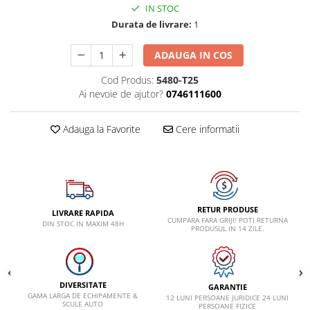
IN STOC
Lancia
Durata de livrare:
1
Land Rover
ADAUGA IN COS
Mazda
Cod Produs:
5480-T25
Mercedes-Benz
Ai nevoie de ajutor?
0746111600
Mini
Nissan
Adauga la Favorite
Cere informatii
Opel
Peugeot
Porsche
RETUR PRODUSE
Renault
LIVRARE RAPIDA
CUMPARA FARA GRIJI! POTI RETURNA
DIN STOC IN MAXIM 48H
PRODUSUL IN 14 ZILE.
Saab
Skoda
Subaru
DIVERSITATE
GARANTIE
GAMA LARGA DE ECHIPAMENTE &
Suzuki
12 LUNI PERSOANE JURIDICE 24 LUNI
SCULE AUTO
PERSOANE FIZICE