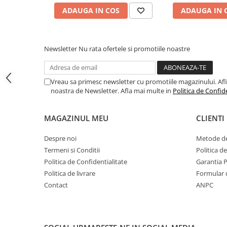
Toyota
ADAUGA IN COS
ADAUGA IN 
Volvo
VW
Newsletter
Nu rata ofertele si promotiile noastre
Scule pneumatice
Pistoale pneumatice
Vreau sa primesc newsletter cu promotiile magazinului. Afli d
Alte Scule Pneumatice
noastra de Newsletter. Afla mai multe in
Politica de Confid
Accesorii Pneumatice
Biax & slefuitor
MAGAZINUL MEU
CLIENTI
Pulverizatoare cu aer
Despre noi
Metode de
Sisteme de Ridicare
Termeni si Conditii
Politica d
Capre
Politica de Confidentialitate
Garantia 
Politica de livrare
Formular 
Cricuri
Contact
ANPC
Suport Motor
Accesorii pentru sisteme de
ridicare