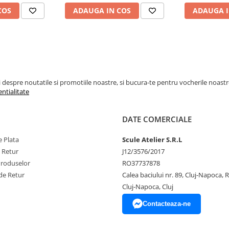
COS
ADAUGA IN COS
ADAUGA I
espre noutatile si promotiile noastre, si bucura-te pentru vocherile noastre pe
entialitate
DATE COMERCIALE
 Plata
Scule Atelier S.R.L
e Retur
J12/3576/2017
Produselor
RO37737878
de Retur
Calea baciului nr. 89, Cluj-Napoca,
Cluj-Napoca, Cluj
Contacteaza-ne