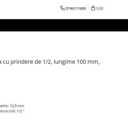
0746111600
0,00
ra cu prindere de 1/2, lungime 100 mm,
metric: 12,5 mm
a in toli: 1/2 "