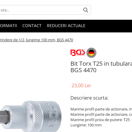
FORMATII
CONTACT
REDUCERI ACTUALE
 prindere de 1/2, lungime 100 mm, BGS 4470
Bit Torx T25 in tubula
BGS 4470
23,00 Lei
Descriere scurta:
Marime profil parte de actionare, 
Marime profil parte de actionare, cot
Marime profil priza de putere: T25
Lungime: 100 mm