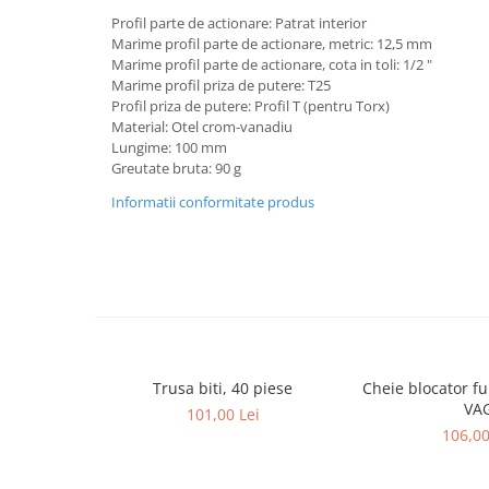
Profil parte de actionare: Patrat interior
Lancia
Marime profil parte de actionare, metric: 12,5 mm
Land Rover
Marime profil parte de actionare, cota in toli: 1/2 "
Marime profil priza de putere: T25
Mazda
Profil priza de putere: Profil T (pentru Torx)
Material: Otel crom-vanadiu
Mercedes-Benz
Lungime: 100 mm
Mini
Greutate bruta: 90 g
Nissan
Informatii conformitate produs
Opel
Peugeot
Porsche
Renault
Saab
Trusa biti, 40 piese
Cheie blocator ful
Skoda
VA
101,00 Lei
106,00
Subaru
Suzuki