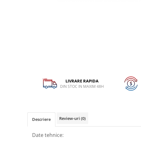
Dispozitiv de testare
Dispozitive pentru anvelope
Gresoare
Alternator, Fulie
Scule Fixare Distributie
Alfa Romeo
Audi
BMW
LIVRARE RAPIDA
Chevrolet
DIN STOC IN MAXIM 48H
Chrysler
Citroen
Dacia
Review-uri
(0)
Descriere
Fiat
Ford
Date tehnice:
Jaguar