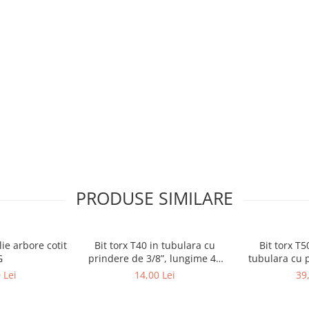
PRODUSE SIMILARE
ie arbore cotit
Bit torx T40 in tubulara cu
Bit torx T
G
prindere de 3/8”, lungime 48
tubulara cu p
mm, BGS 2546
lungi
 Lei
14,00 Lei
39