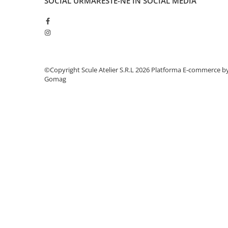
SOCIAL
URMARESTE-NE IN SOCIAL MEDIA
Dulapuri, Module, Cutii
Dulapuri
Module pentru dulapuri
Cutii de Scule
Chei/Tubulare/Biti
©Copyright Scule Atelier S.R.L 2026
Platforma E-commerce b
Biti
Gomag
Tubulare
Chei cu clichet, fixe, speciale
Truse si seturi
Extractoare suruburi
Accesorii pentru tubulare
Scule de mana
Burghie/accesorii
Perii/Perii de Sarma
Poansoane / Punctatoare /