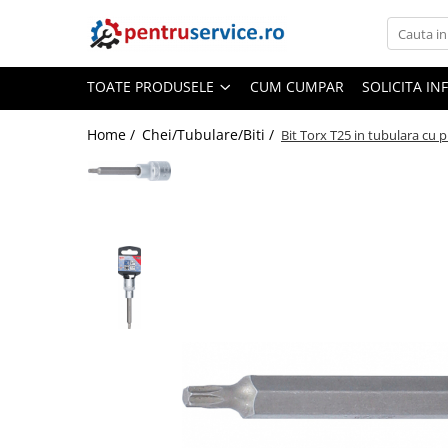
Toate Produsele
TOATE PRODUSELE
CUM CUMPAR
SOLICITA IN
Scule Speciale
Scule pentru Motociclete
Home /
Chei/Tubulare/Biti /
Bit Torx T25 in tubulara cu
Scule Speciale pentru Camion
Frana, Directie
Scule speciale pentru electrice
Extractoare, Injectoare, Rulmenti
Tinichigerie, Caroserie
Sistem de racire, incalzire, aer
conditionat
Unelte de Motor si accesorii
Scule Speciale pentru atelier
Schimb Ulei