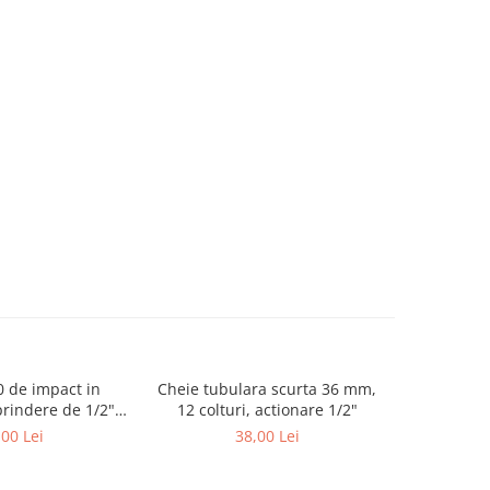
50 de impact in
Cheie tubulara scurta 36 mm,
Bit M14 in 
rindere de 1/2",
12 colturi, actionare 1/2"
de 1/2
me 75 mm
,00 Lei
38,00 Lei