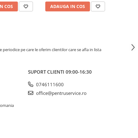
N COS
ADAUGA IN COS
ADAUG
riodice pe care le oferim clientilor care se afla in lista
SUPORT CLIENTI
09:00-16:30
0746111600
office@pentruservice.ro
 Romania