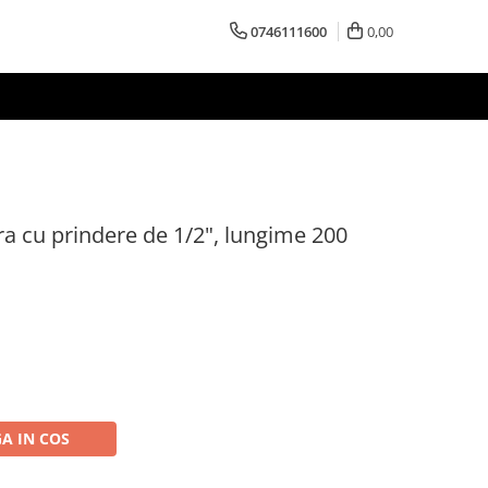
0746111600
0,00
ara cu prindere de 1/2", lungime 200
A IN COS