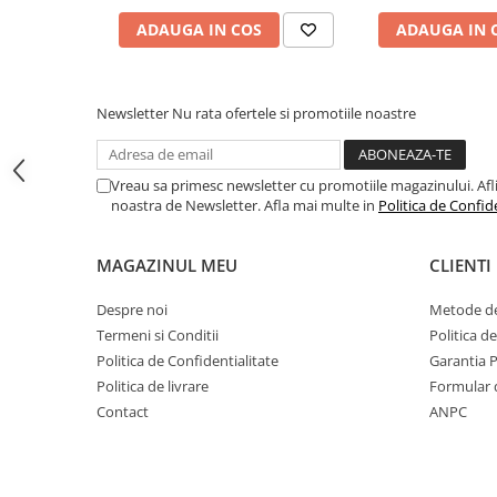
Toyota
ADAUGA IN COS
ADAUGA IN 
Volvo
VW
Newsletter
Nu rata ofertele si promotiile noastre
Scule pneumatice
Pistoale pneumatice
Alte Scule Pneumatice
Vreau sa primesc newsletter cu promotiile magazinului. Afli d
noastra de Newsletter. Afla mai multe in
Politica de Confid
Accesorii Pneumatice
Biax & slefuitor
MAGAZINUL MEU
CLIENTI
Pulverizatoare cu aer
Despre noi
Metode de
Sisteme de Ridicare
Termeni si Conditii
Politica d
Capre
Politica de Confidentialitate
Garantia 
Cricuri
Politica de livrare
Formular 
Contact
ANPC
Suport Motor
Accesorii pentru sisteme de
ridicare