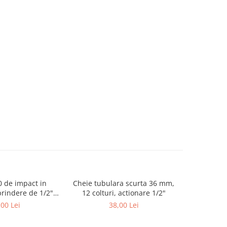
50 de impact in
Cheie tubulara scurta 36 mm,
Bit M14 in 
rindere de 1/2",
12 colturi, actionare 1/2"
de 1/2
me 75 mm
,00 Lei
38,00 Lei