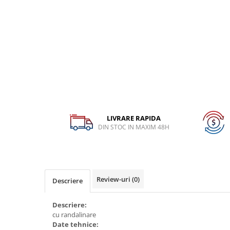
Dispozitiv de testare
Dispozitive pentru anvelope
Gresoare
Alternator, Fulie
Scule Fixare Distributie
Alfa Romeo
Audi
BMW
LIVRARE RAPIDA
DIN STOC IN MAXIM 48H
Chevrolet
Chrysler
Citroen
Review-uri
(0)
Dacia
Descriere
Fiat
Descriere:
Ford
cu randalinare
Date tehnice:
Jaguar