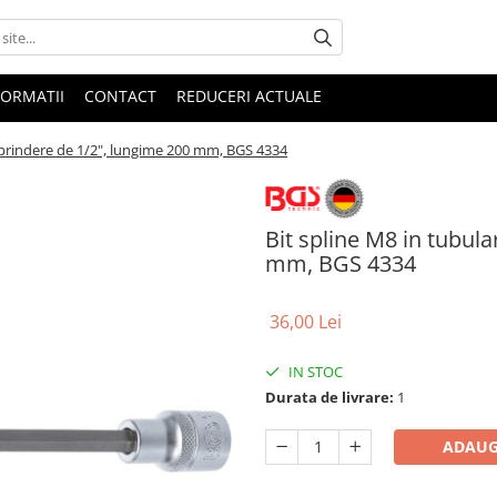
FORMATII
CONTACT
REDUCERI ACTUALE
u prindere de 1/2", lungime 200 mm, BGS 4334
Bit spline M8 in tubul
mm, BGS 4334
36,00 Lei
IN STOC
Durata de livrare:
1
ADAUG