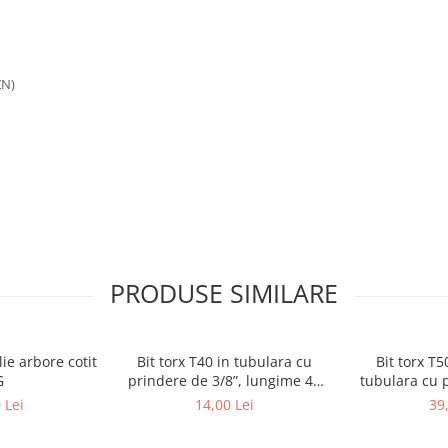
ZN)
PRODUSE SIMILARE
ie arbore cotit
Bit torx T40 in tubulara cu
Bit torx T
G
prindere de 3/8”, lungime 48
tubulara cu p
mm, BGS 2546
lungi
 Lei
14,00 Lei
39