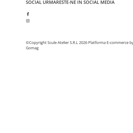
SOCIAL
URMARESTE-NE IN SOCIAL MEDIA
Dulapuri, Module, Cutii
Dulapuri
Module pentru dulapuri
Cutii de Scule
Chei/Tubulare/Biti
©Copyright Scule Atelier S.R.L 2026
Platforma E-commerce b
Biti
Gomag
Tubulare
Chei cu clichet, fixe, speciale
Truse si seturi
Extractoare suruburi
Accesorii pentru tubulare
Scule de mana
Burghie/accesorii
Perii/Perii de Sarma
Poansoane / Punctatoare /