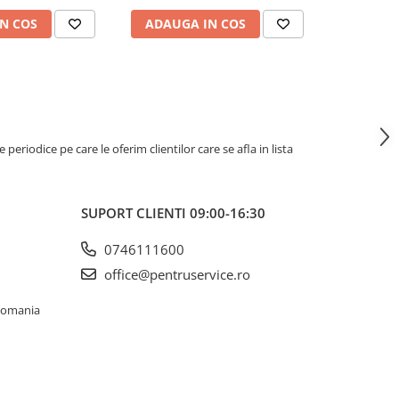
N COS
ADAUGA IN COS
ADAUG
riodice pe care le oferim clientilor care se afla in lista
SUPORT CLIENTI
09:00-16:30
0746111600
office@pentruservice.ro
 Romania