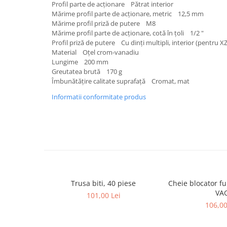
Profil parte de acţionare Pătrat interior
Lancia
Mărime profil parte de acţionare, metric 12,5 mm
Mărime profil priză de putere M8
Land Rover
Mărime profil parte de acţionare, cotă în ţoli 1/2 "
Profil priză de putere Cu dinţi multipli, interior (pentru X
Mazda
Material Oţel crom-vanadiu
Mercedes-Benz
Lungime 200 mm
Greutatea brută 170 g
Mini
Îmbunătăţire calitate suprafaţă Cromat, mat
Nissan
Informatii conformitate produs
Opel
Peugeot
Porsche
Renault
Saab
Trusa biti, 40 piese
Cheie blocator ful
Skoda
VA
101,00 Lei
Subaru
106,00
Suzuki