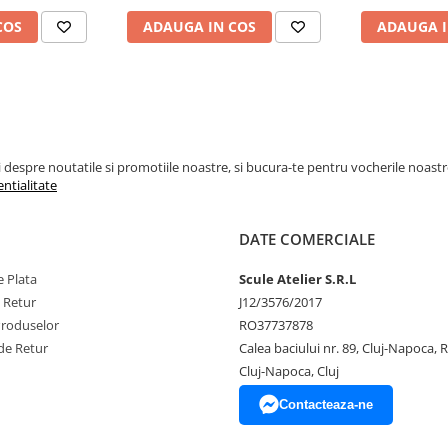
COS
ADAUGA IN COS
ADAUGA I
espre noutatile si promotiile noastre, si bucura-te pentru vocherile noastre pe
entialitate
DATE COMERCIALE
 Plata
Scule Atelier S.R.L
e Retur
J12/3576/2017
Produselor
RO37737878
de Retur
Calea baciului nr. 89, Cluj-Napoca,
Cluj-Napoca, Cluj
Contacteaza-ne