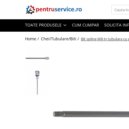
Toate Produsele
TOATE PRODUSELE
CUM CUMPAR
SOLICITA IN
Scule Speciale
Scule pentru Motociclete
Home /
Chei/Tubulare/Biti /
Bit spline M8 in tubulara c
Scule Speciale pentru Camion
Frana, Directie
Scule speciale pentru electrice
Extractoare, Injectoare, Rulmenti
Tinichigerie, Caroserie
Sistem de racire, incalzire, aer
conditionat
Unelte de Motor si accesorii
Scule Speciale pentru atelier
Schimb Ulei