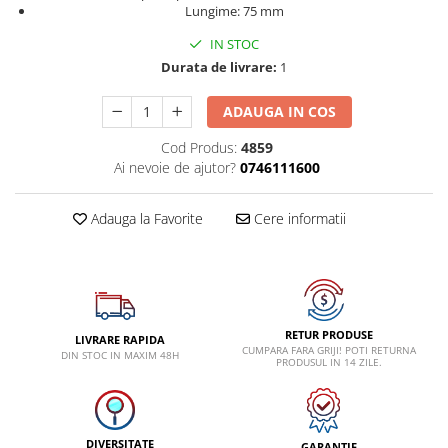
Dispozitive pentru anvelope
Lungime: 75 mm
Mazda
Dispozitive magnetice, oglinzi,
Gresoare
IN STOC
lampi
Mercedes-Benz
Durata de livrare:
1
Alternator, Fulie
Mini
ADAUGA IN COS
Nissan
Opel
Cod Produs:
4859
Ai nevoie de ajutor?
0746111600
Peugeot
Porsche
Adauga la Favorite
Cere informatii
Renault
Saab
Skoda
Subaru
RETUR PRODUSE
LIVRARE RAPIDA
CUMPARA FARA GRIJI! POTI RETURNA
DIN STOC IN MAXIM 48H
Suzuki
PRODUSUL IN 14 ZILE.
Toyota
Volvo
DIVERSITATE
GARANTIE