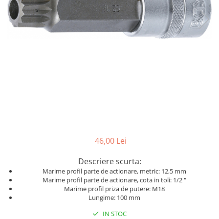
Dispozitive pentru anvelope
Mazda
Dispozitive magnetice, oglinzi,
Gresoare
lampi
Mercedes-Benz
Alternator, Fulie
Mini
Nissan
Opel
Peugeot
Porsche
Renault
Saab
46,00 Lei
Skoda
Descriere scurta:
Subaru
Marime profil parte de actionare, metric: 12,5 mm
Suzuki
Marime profil parte de actionare, cota in toli: 1/2 "
Marime profil priza de putere: M18
Toyota
Lungime: 100 mm
Volvo
IN STOC