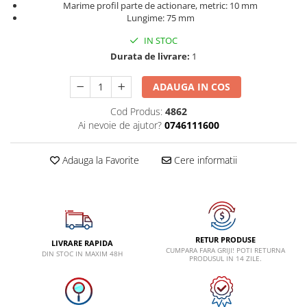
Marime profil parte de actionare, metric: 10 mm
Dispozitive pentru anvelope
Mazda
Lungime: 75 mm
Dispozitive magnetice, oglinzi,
Gresoare
lampi
Mercedes-Benz
IN STOC
Alternator, Fulie
Durata de livrare:
1
Mini
Nissan
ADAUGA IN COS
Opel
Cod Produs:
4862
Peugeot
Ai nevoie de ajutor?
0746111600
Porsche
Adauga la Favorite
Cere informatii
Renault
Saab
Skoda
Subaru
RETUR PRODUSE
LIVRARE RAPIDA
Suzuki
CUMPARA FARA GRIJI! POTI RETURNA
DIN STOC IN MAXIM 48H
PRODUSUL IN 14 ZILE.
Toyota
Volvo