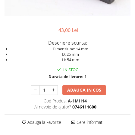
Dispozitive pentru anvelope
Mazda
Dispozitive magnetice, oglinzi,
Gresoare
lampi
Mercedes-Benz
Alternator, Fulie
Mini
43,00 Lei
Nissan
Descriere scurta:
Opel
Dimensiune: 14 mm
Peugeot
D: 25 mm
H: 54 mm
Porsche
IN STOC
Renault
Durata de livrare:
1
Saab
ADAUGA IN COS
Skoda
Subaru
Cod Produs:
A-1MH14
Ai nevoie de ajutor?
0746111600
Suzuki
Toyota
Adauga la Favorite
Cere informatii
Volvo