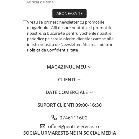
Dulapuri, Module, Cutii
Dulapuri
Module pentru dulapuri
Vreau sa primesc newsletter cu promotiile
magazinului. Afli despre noutatile si promotiile
Cutii de Scule
noastre, si bucura-te pentru vocherile noastre
periodice pe care le oferim clientilor care se afla
Chei/Tubulare/Biti
in lista noastra de Newsletter. Afla mai multe in
Biti
Politica de Confidentialitate
Tubulare
MAGAZINUL MEU
Chei cu clichet, fixe, speciale
Truse si seturi
CLIENTI
Extractoare suruburi
DATE COMERCIALE
Accesorii pentru tubulare
SUPORT CLIENTI
09:00-16:30
Scule de mana
Burghie/accesorii
0746111600
Perii/Perii de Sarma
office@pentruservice.ro
SOCIAL
URMARESTE-NE IN SOCIAL MEDIA
Poansoane / Punctatoare /