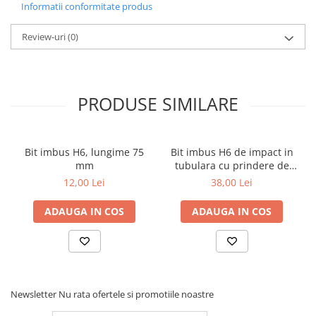
Informatii conformitate produs
Toyota
Volvo
Review-uri
(0)
VW
Scule pneumatice
Pistoale pneumatice
PRODUSE SIMILARE
Alte Scule Pneumatice
Accesorii Pneumatice
Bit imbus H6, lungime 75
Bit imbus H6 de impact in
Biax & slefuitor
mm
tubulara cu prindere de
1/2", lungime 78 mm
Pulverizatoare cu aer
12,00 Lei
38,00 Lei
Sisteme de Ridicare
ADAUGA IN COS
ADAUGA IN COS
Capre
Cricuri
Suport Motor
Accesorii pentru sisteme de
Newsletter
Nu rata ofertele si promotiile noastre
ridicare