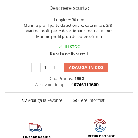
Dispozitiv de testare
Descriere scurta:
Dispozitive pentru anvelope
Lungime: 30 mm
Gresoare
Marime profil parte de actionare, cota in toli: 3/8 "
Marime profil parte de actionare, metric: 10 mm
Alternator, Fulie
Marime profil priza de putere: 6 mm
Scule Fixare Distributie
IN STOC
Alfa Romeo
Durata de livrare:
1
Audi
ADAUGA IN COS
BMW
Cod Produs:
4952
Chevrolet
Ai nevoie de ajutor?
0746111600
Chrysler
Citroen
Adauga la Favorite
Cere informatii
Dacia
Fiat
Ford
RETUR PRODUSE
Jaguar
LIVRARE RAPIDA