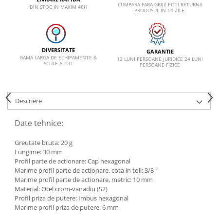
CUMPARA FARA GRIJI! POTI RETURNA
DIN STOC IN MAXIM 48H
PRODUSUL IN 14 ZILE.
Lancia
Land Rover
Mazda
DIVERSITATE
GARANTIE
Mercedes-Benz
GAMA LARGA DE ECHIPAMENTE &
12 LUNI PERSOANE JURIDICE 24 LUNI
SCULE AUTO
PERSOANE FIZICE
Mini
Nissan
Descriere
Opel
Peugeot
Date tehnice:
Porsche
Greutate bruta: 20 g
Renault
Lungime: 30 mm
Profil parte de actionare: Cap hexagonal
Saab
Marime profil parte de actionare, cota in toli: 3/8 "
Skoda
Marime profil parte de actionare, metric: 10 mm
Material: Otel crom-vanadiu (S2)
Subaru
Profil priza de putere: Imbus hexagonal
Marime profil priza de putere: 6 mm
Suzuki