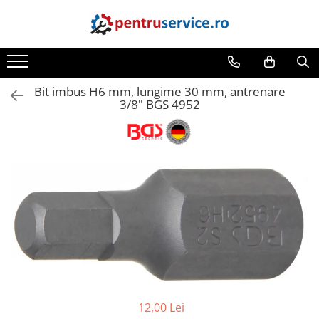
Toate Produsele
Scule Speciale
Bit imbus H6 mm, lungime 30 mm, antrenare
Scule pentru Motociclete
3/8" BGS 4952
Scule Speciale pentru Camion
Frana, Directie
Scule speciale pentru electrice
Extractoare, Injectoare, Rulmenti
Tinichigerie, Caroserie
Sistem de racire, incalzire, aer
conditionat
Unelte de Motor si accesorii
Scule Speciale pentru atelier
12,00 Lei
Schimb Ulei