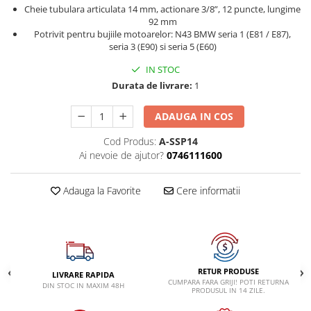
VW
Cheie tubulara articulata 14 mm, actionare 3/8”, 12 puncte, lungime
92 mm
Potrivit pentru bujiile motoarelor: N43 BMW seria 1 (E81 / E87),
seria 3 (E90) si seria 5 (E60)
IN STOC
Durata de livrare:
1
ADAUGA IN COS
Cod Produs:
A-SSP14
Ai nevoie de ajutor?
0746111600
Adauga la Favorite
Cere informatii
RETUR PRODUSE
LIVRARE RAPIDA
CUMPARA FARA GRIJI! POTI RETURNA
DIN STOC IN MAXIM 48H
PRODUSUL IN 14 ZILE.