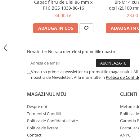
Capac filtru de ulei 86 mm x
Bit-M14 cu 
Toyota
P16 BGS 1039-86-16
de(1/2),100 m
BGS4
Volvo
34,00 Lei
23,00 
VW
ADAUGA IN COS
ADAUGA IN 
Scule pneumatice
Pistoale pneumatice
Alte Scule Pneumatice
Newsletter
Nu rata ofertele si promotiile noastre
Accesorii Pneumatice
Biax & slefuitor
Vreau sa primesc newsletter cu promotiile magazinului. Afli d
noastra de Newsletter. Afla mai multe in
Politica de Confid
Pulverizatoare cu aer
Sisteme de Ridicare
MAGAZINUL MEU
CLIENTI
Capre
Despre noi
Metode de
Cricuri
Termeni si Conditii
Politica d
Suport Motor
Politica de Confidentialitate
Garantia 
Accesorii pentru sisteme de
Politica de livrare
Formular 
ridicare
Contact
ANPC