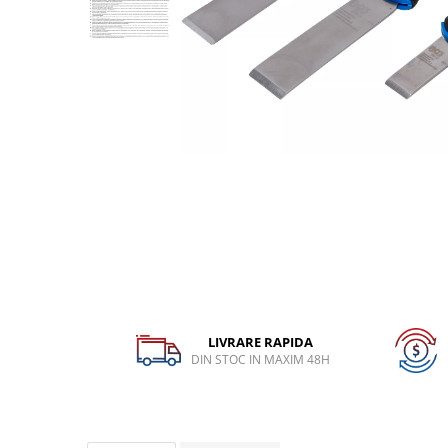
Dispozitiv de testare
Dispozitive pentru anvelope
Gresoare
Alternator, Fulie
Scule Fixare Distributie
Alfa Romeo
Audi
BMW
Chevrolet
Chrysler
Citroen
LIVRARE RAPIDA
Dacia
DIN STOC IN MAXIM 48H
Fiat
Ford
Jaguar