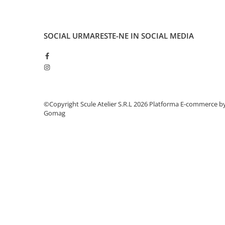
Dulapuri, Module, Cutii
Dulapuri
Module pentru dulapuri
SOCIAL
URMARESTE-NE IN SOCIAL MEDIA
Cutii de Scule
Chei/Tubulare/Biti
Biti
Tubulare
©Copyright Scule Atelier S.R.L 2026
Platforma E-commerce b
Chei cu clichet, fixe, speciale
Gomag
Truse si seturi
Extractoare suruburi
Accesorii pentru tubulare
Scule de mana
Burghie/accesorii
Perii/Perii de Sarma
Poansoane / Punctatoare /