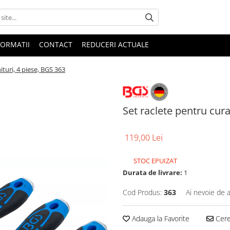
FORMATII
CONTACT
REDUCERI ACTUALE
ituri, 4 piese, BGS 363
Set raclete pentru cura
119,00 Lei
STOC EPUIZAT
Durata de livrare:
1
Cod Produs:
363
Ai nevoie de a
Adauga la Favorite
Cere 