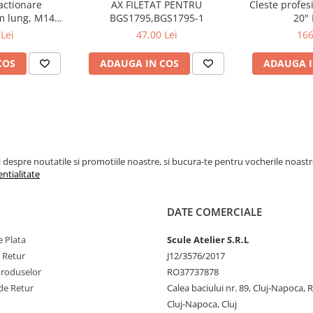
actionare
AX FILETAT PENTRU
Cleste profes
m lung, M14
BGS1795,BGS1795-1
20"
364
Lei
47,00 Lei
166
COS
ADAUGA IN COS
ADAUGA I
espre noutatile si promotiile noastre, si bucura-te pentru vocherile noastre pe
entialitate
DATE COMERCIALE
 Plata
Scule Atelier S.R.L
e Retur
J12/3576/2017
Produselor
RO37737878
de Retur
Calea baciului nr. 89, Cluj-Napoca,
Cluj-Napoca, Cluj