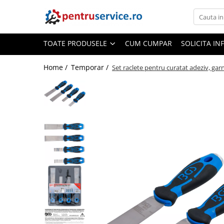
Toate Produsele
TOATE PRODUSELE
CUM CUMPAR
SOLICITA IN
Scule Speciale
Scule pentru Motociclete
Home /
Temporar /
Set raclete pentru curatat adeziv, garn
Scule Speciale pentru Camion
Frana, Directie
Scule speciale pentru electrice
Extractoare, Injectoare, Rulmenti
Tinichigerie, Caroserie
Sistem de racire, incalzire, aer
conditionat
Unelte de Motor si accesorii
Scule Speciale pentru atelier
Schimb Ulei