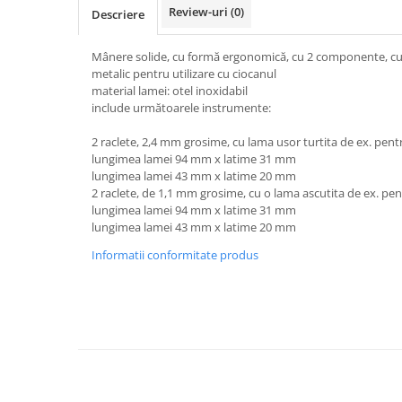
Review-uri
(0)
Descriere
Lancia
Land Rover
Mânere solide, cu formă ergonomică, cu 2 componente, cu 
metalic pentru utilizare cu ciocanul
Mazda
material lamei: otel inoxidabil
include următoarele instrumente:
Mercedes-Benz
Mini
2 raclete, 2,4 mm grosime, cu lama usor turtita de ex. pent
lungimea lamei 94 mm x latime 31 mm
Nissan
lungimea lamei 43 mm x latime 20 mm
Opel
2 raclete, de 1,1 mm grosime, cu o lama ascutita de ex. pent
lungimea lamei 94 mm x latime 31 mm
Peugeot
lungimea lamei 43 mm x latime 20 mm
Porsche
Informatii conformitate produs
Renault
Saab
Skoda
Subaru
Suzuki