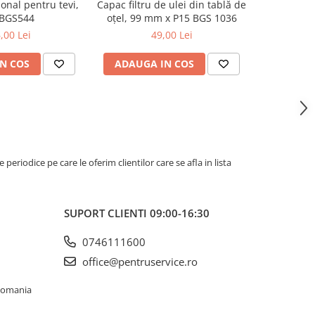
ional pentru tevi,
Capac filtru de ulei din tablă de
Cheie in t
 BGS544
oțel, 99 mm x P15 BGS 1036
12
,00 Lei
49,00 Lei
N COS
ADAUGA IN COS
ADAUG
riodice pe care le oferim clientilor care se afla in lista
SUPORT CLIENTI
09:00-16:30
0746111600
office@pentruservice.ro
 Romania