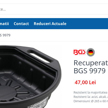
matii
Contact
Reduceri Actuale
GS 9979
Recuperato
BGS 9979
47,00 Lei
Rezistent la majoritatea 
Rezistent la: acizi, alcali
Dimensiuni: Ø 265 x 60