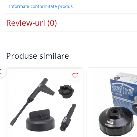
Informatii conformitate produs
Lancia
Land Rover
Review-uri
(0)
Mazda
Mercedes-Benz
Mini
Produse similare
Nissan
Opel
Peugeot
Porsche
Renault
Saab
Skoda
Subaru
Suzuki