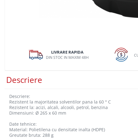
Dispozitiv de testare
Dispozitive pentru anvelope
Gresoare
Alternator, Fulie
Scule Fixare Distributie
Alfa Romeo
LIVRARE RAPIDA
CU
DIN STOC IN MAXIM 48H
Audi
BMW
Descriere
Chevrolet
Chrysler
Descriere:
Citroen
Rezistent la majoritatea solventilor pana la 60 ° C
Rezistent la: acizi, alcali, alcooli, petrol, benzina
Dacia
Dimensiuni: Ø 265 x 60 mm
Fiat
Date tehnice:
Ford
Material: Polietilena cu densitate inalta (HDPE)
Greutate bruta: 288 g
Jaguar