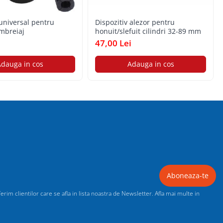
 universal pentru
Dispozitiv alezor pentru
mbreiaj
honuit/slefuit cilindri 32-89 mm
i
47,00 Lei
dauga in cos
Adauga in cos
im clientilor care se afla in lista noastra de Newsletter. Afla mai multe in