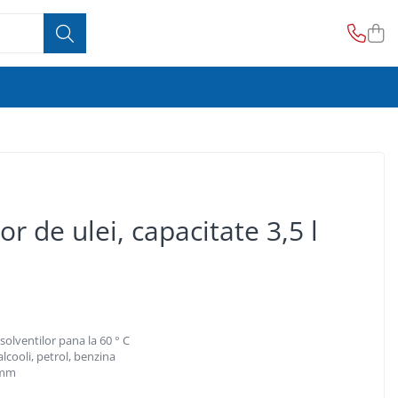
r de ulei, capacitate 3,5 l
solventilor pana la 60 ° C
, alcooli, petrol, benzina
 mm