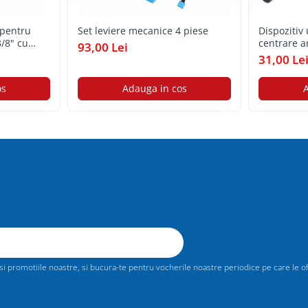
 pentru
Set leviere mecanice 4 piese
Dispozitiv
3/8" cu
centrare a
93,00 Lei
31,00 Le
os
Adauga in cos
A
 promotiile noastre, si bucura-te pentru vocherile noastre periodice pe care le ofer