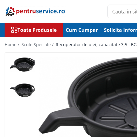
Toate Produsele
Toate Produsele
Cum Cumpar
Solicita Infor
Scule Speciale
Scule pentru Motociclete
Home /
Scule Speciale /
Recuperator de ulei, capacitate 3,5 l B
Scule Speciale pentru Camion
Frana, Directie
Scule speciale pentru electrice
Extractoare, Injectoare, Rulmenti
Tinichigerie, Caroserie
Sistem de racire, incalzire, aer
conditionat
Unelte de Motor si accesorii
Scule Speciale pentru atelier
Schimb Ulei