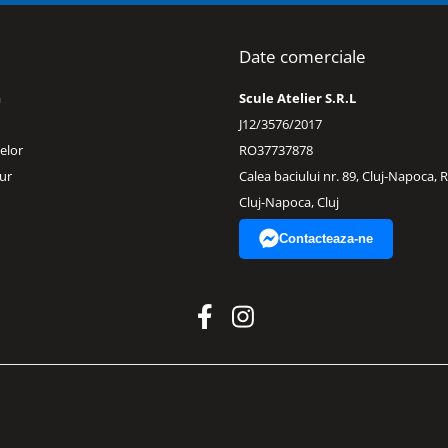
Date comerciale
a
Scule Atelier S.R.L
J12/3576/2017
elor
RO37737878
ur
Calea baciului nr. 89, Cluj-Napoca,
Cluj-Napoca, Cluj
Contacteaza-ne