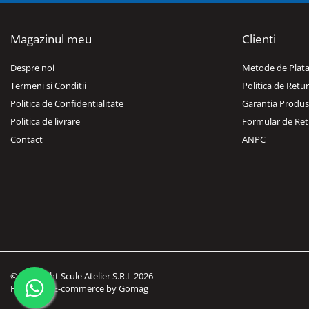
Dulapuri, Module, Cutii
Dulapuri
Magazinul meu
Clienti
Module pentru dulapuri
Cutii de Scule
Despre noi
Metode de Plat
Termeni si Conditii
Politica de Retur
Chei/Tubulare/Biti
Politica de Confidentialitate
Garantia Produs
Biti
Politica de livrare
Formular de Ret
Tubulare
Contact
ANPC
Chei cu clichet, fixe, speciale
Truse si seturi
Extractoare suruburi
Accesorii pentru tubulare
Scule de mana
Burghie/accesorii
Perii/Perii de Sarma
©Copyright Scule Atelier S.R.L 2026
Platforma E-commerce by Gomag
Poansoane / Punctatoare /