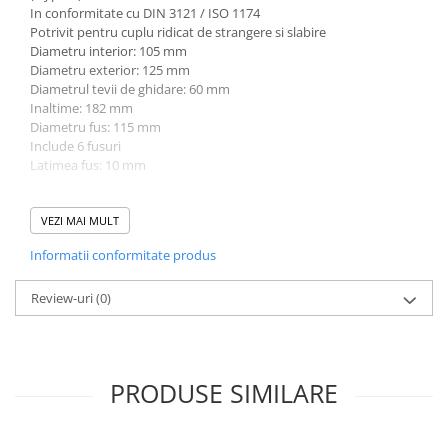
In conformitate cu DIN 3121 / ISO 1174
Potrivit pentru cuplu ridicat de strangere si slabire
Diametru interior: 105 mm
Diametru exterior: 125 mm
Diametrul tevii de ghidare: 60 mm
Inaltime: 182 mm
Diametru fus: 115 mm
Include 6 fusuri
Latimea fus: 10 mm
Date tehnice:
Material: Otel crom-molibden
VEZI MAI MULT
Profil parte de actionare: Patrat interior
Informatii conformitate produs
Marime profil parte de actionare: 20 mm (3/4")
Greutate bruta: 3098 g
Review-uri
(0)
PRODUSE SIMILARE