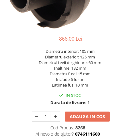
Dispozitive pentru anvelope
Mazda
Dispozitive magnetice, oglinzi,
Gresoare
lampi
Mercedes-Benz
Alternator, Fulie
Mini
Nissan
866,00 Lei
Opel
Diametru interior: 105 mm
Peugeot
Diametru exterior: 125 mm
Diametrul tevii de ghidare: 60 mm
Porsche
Inaltime: 182 mm
Diametru fus: 115 mm
Renault
Include 6 fusuri
Saab
Latimea fus: 10 mm
Skoda
IN STOC
Durata de livrare:
1
Subaru
Suzuki
ADAUGA IN COS
Toyota
Cod Produs:
8268
Volvo
Ai nevoie de ajutor?
0746111600