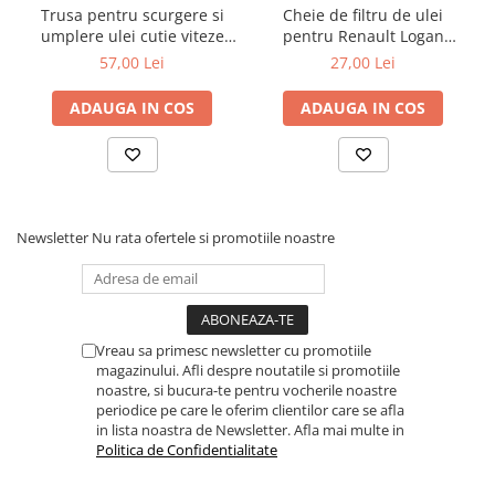
Trusa pentru scurgere si
Cheie de filtru de ulei
umplere ulei cutie viteze
pentru Renault Logan
automata Mercedes 9G
diesel 3/8" cu 76mm x 12
57,00 Lei
27,00 Lei
Tronic 725
puncte
ADAUGA IN COS
ADAUGA IN COS
Newsletter
Nu rata ofertele si promotiile noastre
Vreau sa primesc newsletter cu promotiile
magazinului. Afli despre noutatile si promotiile
noastre, si bucura-te pentru vocherile noastre
periodice pe care le oferim clientilor care se afla
in lista noastra de Newsletter. Afla mai multe in
Politica de Confidentialitate