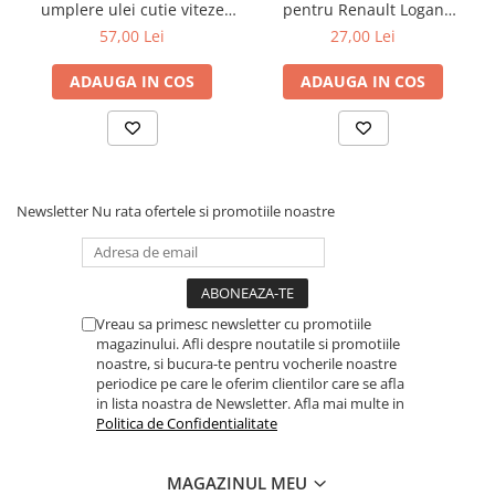
umplere ulei cutie viteze
pentru Renault Logan
automata Mercedes 9G
diesel 3/8" cu 76mm x 12
57,00 Lei
27,00 Lei
Tronic 725
puncte
ADAUGA IN COS
ADAUGA IN COS
Newsletter
Nu rata ofertele si promotiile noastre
Vreau sa primesc newsletter cu promotiile
magazinului. Afli despre noutatile si promotiile
noastre, si bucura-te pentru vocherile noastre
periodice pe care le oferim clientilor care se afla
in lista noastra de Newsletter. Afla mai multe in
Politica de Confidentialitate
MAGAZINUL MEU