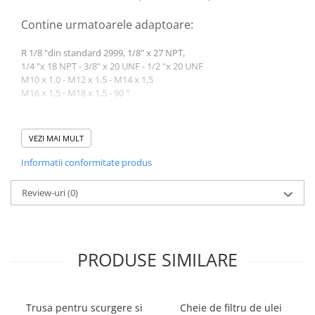
Contine urmatoarele adaptoare:
R 1/8 "din standard 2999, 1/8" x 27 NPT,
1/4 "x 18 NPT - 3/8" x 20 UNF - 1/2 "x 20 UNF
M10 x 1.0 - M12 x 1,5 - M14 x 1,5
M16 x 1,5 - M18 x 1,5 - 90 °
Date tehnice:
VEZI MAI MULT
Greutate bruta: 1310 g
Informatii conformitate produs
Review-uri
(0)
PRODUSE SIMILARE
Trusa pentru scurgere si
Cheie de filtru de ulei