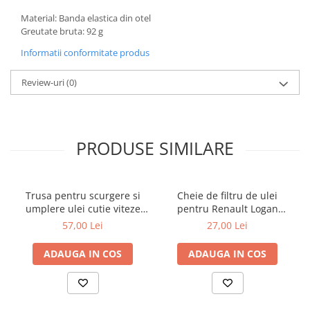
Material: Banda elastica din otel
Greutate bruta: 92 g
Informatii conformitate produs
Review-uri
(0)
PRODUSE SIMILARE
Trusa pentru scurgere si
Cheie de filtru de ulei
umplere ulei cutie viteze
pentru Renault Logan
automata Mercedes 9G
diesel 3/8" cu 76mm x 12
57,00 Lei
27,00 Lei
Tronic 725
puncte
ADAUGA IN COS
ADAUGA IN COS