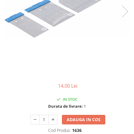
Dispozitive pentru anvelope
Mazda
Dispozitive magnetice, oglinzi,
Gresoare
lampi
Mercedes-Benz
Alternator, Fulie
Mini
Nissan
Opel
Peugeot
Porsche
Renault
Saab
14,00 Lei
Skoda
Subaru
IN STOC
Durata de livrare:
1
Suzuki
Toyota
ADAUGA IN COS
Volvo
Cod Produs:
1636