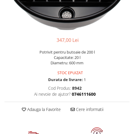
Dispozitive pentru anvelope
Mazda
Dispozitive magnetice, oglinzi,
Gresoare
lampi
Mercedes-Benz
Alternator, Fulie
Mini
Nissan
347,00 Lei
Opel
Potrivit pentru butoaie de 200 l
Peugeot
Capacitate: 20 l
Porsche
Diametru: 600 mm
Renault
STOC EPUIZAT
Durata de livrare:
1
Saab
Cod Produs:
8942
Skoda
Ai nevoie de ajutor?
0746111600
Subaru
Suzuki
Adauga la Favorite
Cere informatii
Toyota
Volvo