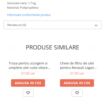
Greutate neta: 1,7 kg
Material: Polipropilena
Informatii conformitate produs
Review-uri
(0)
PRODUSE SIMILARE
Trusa pentru scurgere si
Cheie de filtru de ulei
umplere ulei cutie viteze
pentru Renault Logan
automata Mercedes 9G
diesel 3/8" cu 76mm x 12
57,00 Lei
27,00 Lei
Tronic 725
puncte
ADAUGA IN COS
ADAUGA IN COS