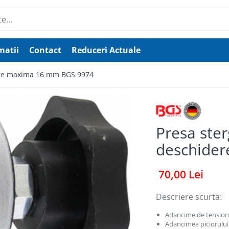
matii
Contact
Reduceri Actuale
dere maxima 16 mm BGS 9974
Presa ster
deschide
70,00 Lei
Descriere scurta:
Adancime de tension
Adancimea piciorului 