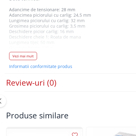
Lancia
Adancime de tensionare: 28 mm
Adancimea piciorului cu carlig: 24,5 mm
Land Rover
Lungimea piciorului cu carlig: 32 mm
Grosimea piciorului cu carlig: 3,5 mm
Mazda
Deschidere picior carlig: 16 mm
Mercedes-Benz
Deschidere cheie 1: Roata de mana
Lungimea tijei: 50 mm
Mini
Greutate bruta: 130 g
Nissan
Vezi mai mult
Opel
Informatii conformitate produs
Peugeot
Review-uri
(0)
Porsche
Renault
Saab
Skoda
Produse similare
Subaru
Suzuki