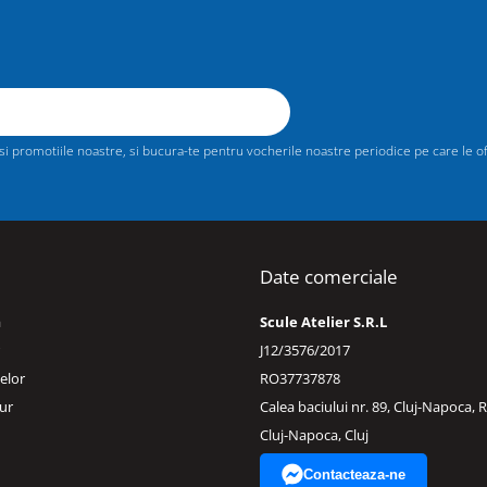
 promotiile noastre, si bucura-te pentru vocherile noastre periodice pe care le ofer
Date comerciale
a
Scule Atelier S.R.L
J12/3576/2017
elor
RO37737878
ur
Calea baciului nr. 89, Cluj-Napoca,
Cluj-Napoca, Cluj
Contacteaza-ne