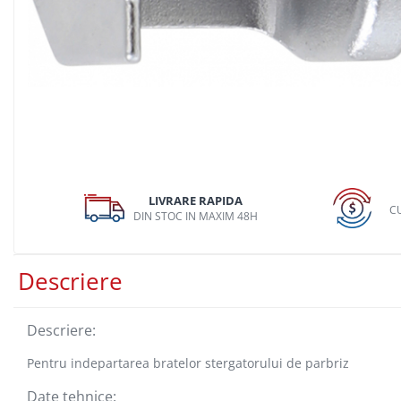
Dispozitiv de testare
Dispozitive pentru anvelope
Gresoare
Alternator, Fulie
Scule Fixare Distributie
Alfa Romeo
Audi
LIVRARE RAPIDA
BMW
CU
DIN STOC IN MAXIM 48H
Chevrolet
Chrysler
Descriere
Citroen
Dacia
Descriere:
Fiat
Pentru indepartarea bratelor stergatorului de parbriz
Ford
Date tehnice:
Jaguar