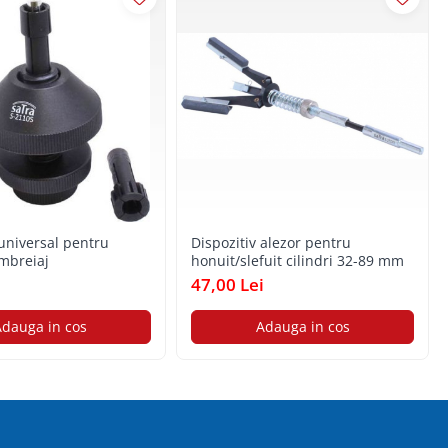
 universal pentru
Dispozitiv alezor pentru
mbreiaj
honuit/slefuit cilindri 32-89 mm
i
47,00 Lei
dauga in cos
Adauga in cos