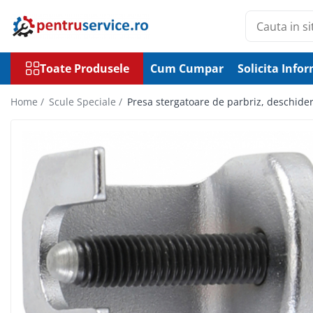
Toate Produsele
Toate Produsele
Cum Cumpar
Solicita Infor
Scule Speciale
Scule pentru Motociclete
Home /
Scule Speciale /
Presa stergatoare de parbriz, deschi
Scule Speciale pentru Camion
Frana, Directie
Scule speciale pentru electrice
Extractoare, Injectoare, Rulmenti
Tinichigerie, Caroserie
Sistem de racire, incalzire, aer
conditionat
Unelte de Motor si accesorii
Scule Speciale pentru atelier
Schimb Ulei