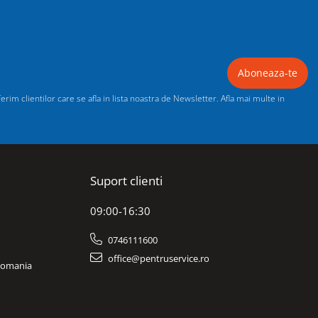
im clientilor care se afla in lista noastra de Newsletter. Afla mai multe in
Suport clienti
09:00-16:30
0746111600
office@pentruservice.ro
 Romania