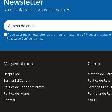
Newsletter
Dulapuri, Module, Cutii
Dulapuri
Nu rata ofertele si promotiile noastre
Module pentru dulapuri
Cutii de Scule
Chei/Tubulare/Biti
Vreau sa primesc newsletter cu promotiile magazinului. Afli despre noutatile si
Biti
Politica de Confidentialitate
Tubulare
Chei cu clichet, fixe, speciale
Truse si seturi
Magazinul meu
Clienti
Extractoare suruburi
Despre noi
Metode de Plat
Accesorii pentru tubulare
Termeni si Conditii
Politica de Retur
Scule de mana
Politica de Confidentialitate
Garantia Produs
Burghie/accesorii
Politica de livrare
Formular de Ret
Perii/Perii de Sarma
Contact
ANPC
Poansoane / Punctatoare /