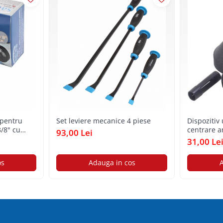
 pentru
Set leviere mecanice 4 piese
Dispozitiv
3/8" cu
centrare a
93,00 Lei
31,00 Le
os
Adauga in cos
A