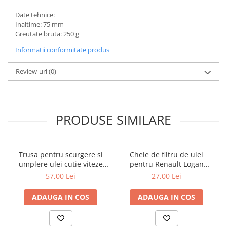
Toyota
Date tehnice:
Volvo
Inaltime: 75 mm
Greutate bruta: 250 g
VW
Informatii conformitate produs
Scule pneumatice
Pistoale pneumatice
Review-uri
(0)
Alte Scule Pneumatice
Accesorii Pneumatice
Biax & slefuitor
PRODUSE SIMILARE
Pulverizatoare cu aer
Sisteme de Ridicare
Trusa pentru scurgere si
Cheie de filtru de ulei
Capre
umplere ulei cutie viteze
pentru Renault Logan
automata Mercedes 9G
diesel 3/8" cu 76mm x 12
Cricuri
57,00 Lei
27,00 Lei
Tronic 725
puncte
Suport Motor
ADAUGA IN COS
ADAUGA IN COS
Accesorii pentru sisteme de
ridicare