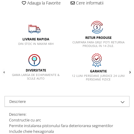
Adauga la Favorite
Cere informatii
Lancia
Land Rover
Mazda
Mercedes-Benz
RETUR PRODUSE
LIVRARE RAPIDA
CUMPARA FARA GRIJI! POTI RETURNA
DIN STOC IN MAXIM 48H
Mini
PRODUSUL IN 14 ZILE.
Nissan
Opel
DIVERSITATE
GARANTIE
Peugeot
GAMA LARGA DE ECHIPAMENTE &
12 LUNI PERSOANE JURIDICE 24 LUNI
SCULE AUTO
PERSOANE FIZICE
Porsche
Renault
Saab
Descriere
Skoda
Descriere:
Subaru
Constructie cu arc
Permite instalarea pistonului fara deteriorarea segmentilor
Suzuki
Include cheie hexagonala