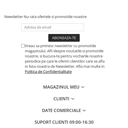
Dulapuri, Module, Cutii
Dulapuri
Newsletter
Nu rata ofertele si promotiile noastre
Module pentru dulapuri
Cutii de Scule
Chei/Tubulare/Biti
Biti
Vreau sa primesc newsletter cu promotiile
magazinului. Afli despre noutatile si promotiile
Tubulare
noastre, si bucura-te pentru vocherile noastre
periodice pe care le oferim clientilor care se afla
Chei cu clichet, fixe, speciale
in lista noastra de Newsletter. Afla mai multe in
Truse si seturi
Politica de Confidentialitate
Extractoare suruburi
MAGAZINUL MEU
Accesorii pentru tubulare
Scule de mana
CLIENTI
Burghie/accesorii
DATE COMERCIALE
Perii/Perii de Sarma
SUPORT CLIENTI
09:00-16:30
Poansoane / Punctatoare /