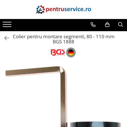
Toate Produsele
Scule Speciale
Colier pentru montare segmenti, 80 - 110 mm
Scule pentru Motociclete
BGS 1888
Scule Speciale pentru Camion
Frana, Directie
Scule speciale pentru electrice
Extractoare, Injectoare, Rulmenti
Tinichigerie, Caroserie
Sistem de racire, incalzire, aer
conditionat
Unelte de Motor si accesorii
Scule Speciale pentru atelier
Schimb Ulei