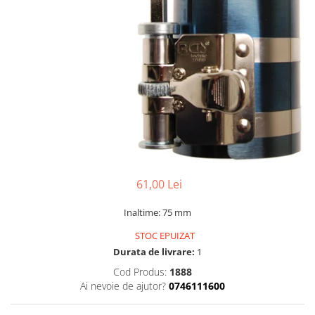
Dispozitiv de testare
Dispozitive pentru anvelope
Gresoare
Alternator, Fulie
Scule Fixare Distributie
Alfa Romeo
Audi
BMW
Chevrolet
61,00 Lei
Chrysler
Inaltime: 75 mm
Citroen
STOC EPUIZAT
Dacia
Durata de livrare:
1
Fiat
Cod Produs:
1888
Ai nevoie de ajutor?
0746111600
Ford
Jaguar