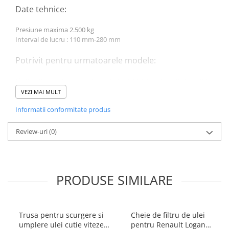
Date tehnice:
Presiune maxima 2.500 kg
Interval de lucru : 110 mm-280 mm
Potrivit pentru urmatoarele modele:
Ø 70/130 mm Mercedes Benz (W116, 123, 124, 129, 170, 201, 202,
210, 230
VEZI MAI MULT
Ø 90/150 mm Mercedes Benz (W126, 140, 100, 200, 230) Opel, GM,
Informatii conformitate produs
Peugeot (406.605), Rover, Hyundai, Saab, Volvo, VW, Fiat, Mazda,
Toyota, Nissan, Skoda si alte vehicule
Review-uri
(0)
PRODUSE SIMILARE
Trusa pentru scurgere si
Cheie de filtru de ulei
umplere ulei cutie viteze
pentru Renault Logan