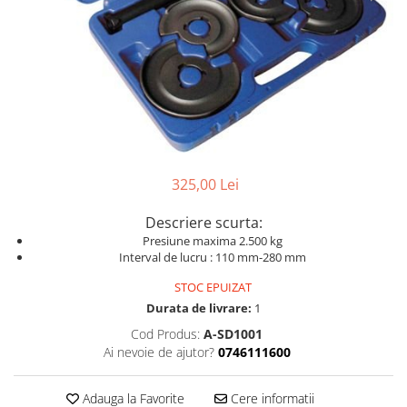
Dispozitive pentru anvelope
Mazda
Dispozitive magnetice, oglinzi,
Gresoare
lampi
Mercedes-Benz
Alternator, Fulie
Mini
Nissan
Opel
Peugeot
325,00 Lei
Porsche
Renault
Descriere scurta:
Presiune maxima 2.500 kg
Saab
Interval de lucru : 110 mm-280 mm
Skoda
STOC EPUIZAT
Subaru
Durata de livrare:
1
Suzuki
Cod Produs:
A-SD1001
Ai nevoie de ajutor?
0746111600
Toyota
Volvo
Adauga la Favorite
Cere informatii