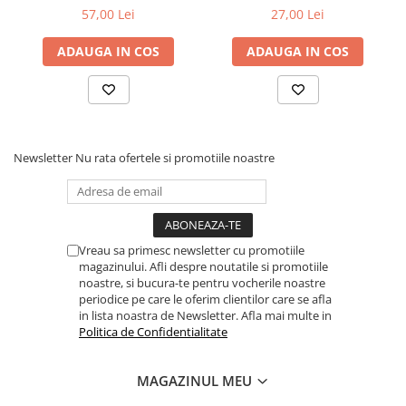
automata Mercedes 9G
diesel 3/8" cu 76mm x 12
57,00 Lei
27,00 Lei
Tronic 725
puncte
ADAUGA IN COS
ADAUGA IN COS
Newsletter
Nu rata ofertele si promotiile noastre
Vreau sa primesc newsletter cu promotiile
magazinului. Afli despre noutatile si promotiile
noastre, si bucura-te pentru vocherile noastre
periodice pe care le oferim clientilor care se afla
in lista noastra de Newsletter. Afla mai multe in
Politica de Confidentialitate
MAGAZINUL MEU