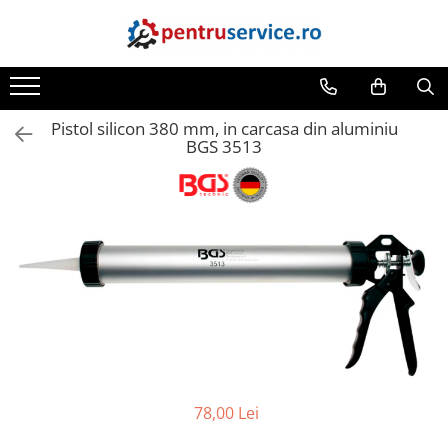
Toate Produsele
Scule Speciale
Pistol silicon 380 mm, in carcasa din aluminiu
Scule pentru Motociclete
BGS 3513
Scule Speciale pentru Camion
Frana, Directie
Scule speciale pentru electrice
Extractoare, Injectoare, Rulmenti
Tinichigerie, Caroserie
Sistem de racire, incalzire, aer
conditionat
Unelte de Motor si accesorii
Scule Speciale pentru atelier
78,00 Lei
Schimb Ulei