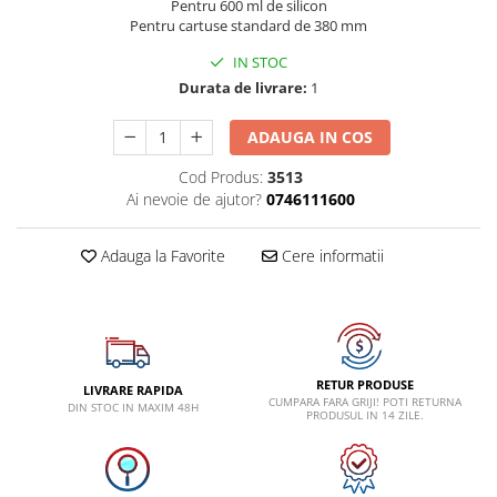
Pentru 600 ml de silicon
Dispozitiv de testare
Pentru cartuse standard de 380 mm
Dispozitive pentru anvelope
IN STOC
Gresoare
Durata de livrare:
1
Alternator, Fulie
ADAUGA IN COS
Scule Fixare Distributie
Cod Produs:
3513
Alfa Romeo
Ai nevoie de ajutor?
0746111600
Audi
BMW
Adauga la Favorite
Cere informatii
Chevrolet
Chrysler
Citroen
RETUR PRODUSE
Dacia
LIVRARE RAPIDA
CUMPARA FARA GRIJI! POTI RETURNA
DIN STOC IN MAXIM 48H
PRODUSUL IN 14 ZILE.
Fiat
Ford
Jaguar