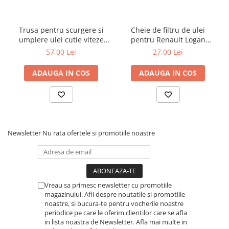
Toyota
Volvo
Trusa pentru scurgere si
Cheie de filtru de ulei
VW
umplere ulei cutie viteze
pentru Renault Logan
automata Mercedes 9G
diesel 3/8" cu 76mm x 12
57,00 Lei
27,00 Lei
Scule pneumatice
Tronic 725
puncte
Pistoale pneumatice
ADAUGA IN COS
ADAUGA IN COS
Alte Scule Pneumatice
Accesorii Pneumatice
Biax & slefuitor
Pulverizatoare cu aer
Newsletter
Nu rata ofertele si promotiile noastre
Sisteme de Ridicare
Capre
Cricuri
Vreau sa primesc newsletter cu promotiile
Suport Motor
magazinului. Afli despre noutatile si promotiile
noastre, si bucura-te pentru vocherile noastre
Accesorii pentru sisteme de
periodice pe care le oferim clientilor care se afla
ridicare
in lista noastra de Newsletter. Afla mai multe in