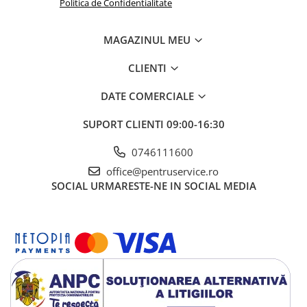
Politica de Confidentialitate
Dulapuri, Module, Cutii
Dulapuri
MAGAZINUL MEU
Module pentru dulapuri
Cutii de Scule
CLIENTI
Chei/Tubulare/Biti
DATE COMERCIALE
Biti
SUPORT CLIENTI
09:00-16:30
Tubulare
Chei cu clichet, fixe, speciale
0746111600
Truse si seturi
office@pentruservice.ro
SOCIAL
URMARESTE-NE IN SOCIAL MEDIA
Extractoare suruburi
Accesorii pentru tubulare
Scule de mana
Burghie/accesorii
Perii/Perii de Sarma
Poansoane / Punctatoare /