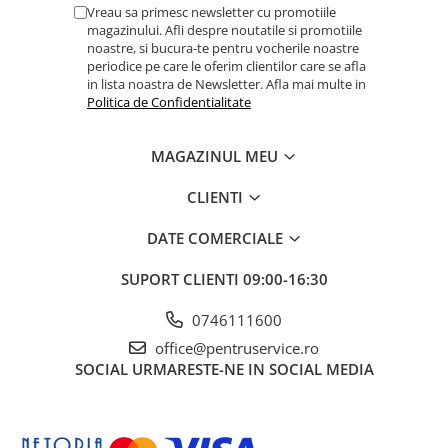
Dulapuri, Module, Cutii
Vreau sa primesc newsletter cu promotiile
magazinului. Afli despre noutatile si promotiile
Dulapuri
noastre, si bucura-te pentru vocherile noastre
periodice pe care le oferim clientilor care se afla
Module pentru dulapuri
in lista noastra de Newsletter. Afla mai multe in
Cutii de Scule
Politica de Confidentialitate
Chei/Tubulare/Biti
Biti
MAGAZINUL MEU
Tubulare
CLIENTI
Chei cu clichet, fixe, speciale
DATE COMERCIALE
Truse si seturi
SUPORT CLIENTI
09:00-16:30
Extractoare suruburi
Accesorii pentru tubulare
0746111600
Scule de mana
office@pentruservice.ro
Burghie/accesorii
SOCIAL
URMARESTE-NE IN SOCIAL MEDIA
Perii/Perii de Sarma
Poansoane / Punctatoare /