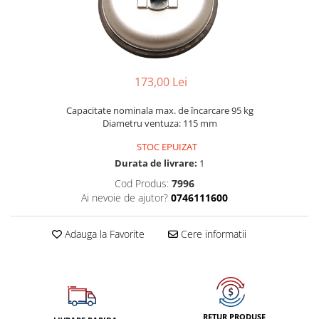
Dispozitiv de testare
Dispozitive pentru anvelope
Gresoare
Alternator, Fulie
173,00 Lei
Scule Fixare Distributie
Capacitate nominala max. de încarcare 95 kg
Alfa Romeo
Diametru ventuza: 115 mm
Audi
STOC EPUIZAT
BMW
Durata de livrare:
1
Cod Produs:
7996
Chevrolet
Ai nevoie de ajutor?
0746111600
Chrysler
Citroen
Adauga la Favorite
Cere informatii
Dacia
Fiat
Ford
Jaguar
RETUR PRODUSE