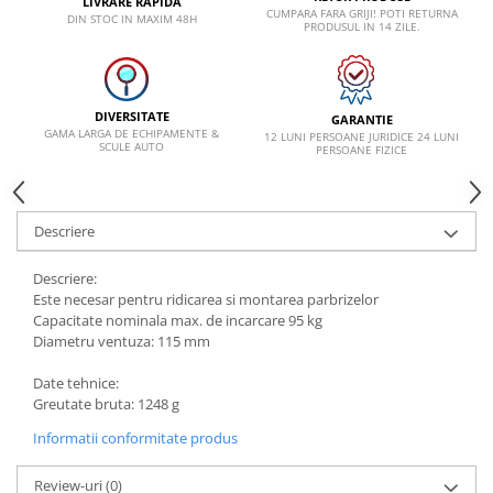
LIVRARE RAPIDA
CUMPARA FARA GRIJI! POTI RETURNA
DIN STOC IN MAXIM 48H
PRODUSUL IN 14 ZILE.
Lancia
Land Rover
Mazda
DIVERSITATE
GARANTIE
Mercedes-Benz
GAMA LARGA DE ECHIPAMENTE &
12 LUNI PERSOANE JURIDICE 24 LUNI
SCULE AUTO
PERSOANE FIZICE
Mini
Nissan
Descriere
Opel
Peugeot
Descriere:
Este necesar pentru ridicarea si montarea parbrizelor
Porsche
Capacitate nominala max. de incarcare 95 kg
Renault
Diametru ventuza: 115 mm
Saab
Date tehnice:
Greutate bruta: 1248 g
Skoda
Informatii conformitate produs
Subaru
Suzuki
Review-uri
(0)