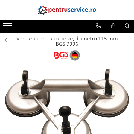
Toate Produsele
Scule Speciale
Ventuza pentru parbrize, diametru 115 mm
Scule pentru Motociclete
BGS 7996
Scule Speciale pentru Camion
Frana, Directie
Scule speciale pentru electrice
Extractoare, Injectoare, Rulmenti
Tinichigerie, Caroserie
Sistem de racire, incalzire, aer
conditionat
Unelte de Motor si accesorii
Scule Speciale pentru atelier
Schimb Ulei