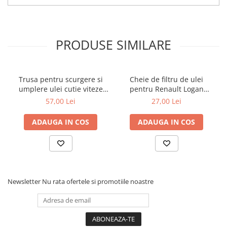
Toyota
Volvo
VW
PRODUSE SIMILARE
Scule pneumatice
Pistoale pneumatice
Trusa pentru scurgere si
Cheie de filtru de ulei
Alte Scule Pneumatice
umplere ulei cutie viteze
pentru Renault Logan
automata Mercedes 9G
diesel 3/8" cu 76mm x 12
Accesorii Pneumatice
57,00 Lei
27,00 Lei
Tronic 725
puncte
Biax & slefuitor
ADAUGA IN COS
ADAUGA IN COS
Pulverizatoare cu aer
Sisteme de Ridicare
Capre
Cricuri
Newsletter
Nu rata ofertele si promotiile noastre
Suport Motor
Accesorii pentru sisteme de
ridicare