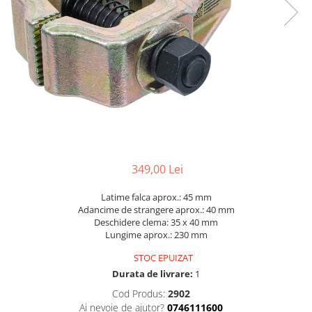
Dispozitive pentru anvelope
Mazda
Dispozitive magnetice, oglinzi,
Gresoare
lampi
Mercedes-Benz
Alternator, Fulie
Mini
Nissan
Opel
Peugeot
Porsche
Renault
349,00 Lei
Saab
Latime falca aprox.: 45 mm
Skoda
Adancime de strangere aprox.: 40 mm
Deschidere clema: 35 x 40 mm
Subaru
Lungime aprox.: 230 mm
Suzuki
STOC EPUIZAT
Toyota
Durata de livrare:
1
Cod Produs:
2902
Volvo
Ai nevoie de ajutor?
0746111600