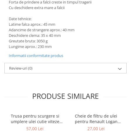
Forta de prindere a falcii creste in timpul tragerii
Cu deschidere extra mare a falcii
Date tehnice:
Latime falca aprox.: 45 mm
Adancime de strangere aprox.: 40 mm
Deschidere clema: 35 x 40 mm
Greutate bruta: 3050 g
Lungime aprox.: 230 mm
Informatii conformitate produs
Review-uri
(0)
PRODUSE SIMILARE
Trusa pentru scurgere si
Cheie de filtru de ulei
umplere ulei cutie viteze
pentru Renault Logan
automata Mercedes 9G
diesel 3/8" cu 76mm x 12
57,00 Lei
27,00 Lei