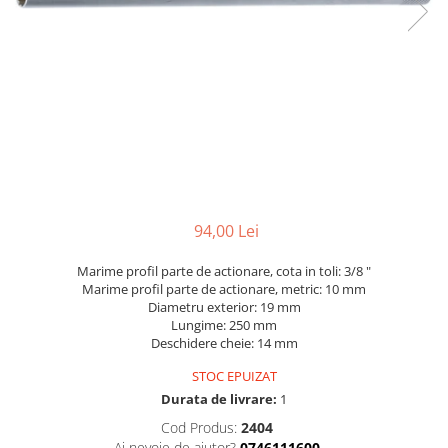
Dispozitive pentru anvelope
Mazda
Dispozitive magnetice, oglinzi,
Gresoare
lampi
Mercedes-Benz
Alternator, Fulie
Mini
Nissan
Opel
Peugeot
Porsche
94,00 Lei
Renault
Saab
Marime profil parte de actionare, cota in toli: 3/8 "
Marime profil parte de actionare, metric: 10 mm
Skoda
Diametru exterior: 19 mm
Lungime: 250 mm
Subaru
Deschidere cheie: 14 mm
Suzuki
STOC EPUIZAT
Toyota
Durata de livrare:
1
Volvo
Cod Produs:
2404
Ai nevoie de ajutor?
0746111600