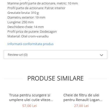
Marime profil parte de actionare, metric: 10 mm
Profil parte de actionare: Patrat interior
Greutate bruta: 310 g
Diametru exterior: 19 mm
Lungime: 250 mm
Deschidere cheie: 14 mm
Profil priza de putere: Dodecagon
Material: Otel crom-vanadiu
Informatii conformitate produs
Review-uri
(0)
PRODUSE SIMILARE
Trusa pentru scurgere si
Cheie de filtru de ulei
umplere ulei cutie viteze
pentru Renault Logan
automata Mercedes 9G
diesel 3/8" cu 76mm x 12
57,00 Lei
27,00 Lei
Tronic 725
puncte