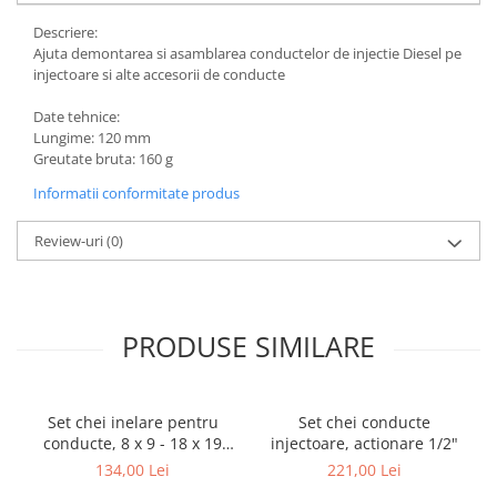
Descriere:
Ajuta demontarea si asamblarea conductelor de injectie Diesel pe
injectoare si alte accesorii de conducte
Date tehnice:
Lungime: 120 mm
Greutate bruta: 160 g
Informatii conformitate produs
Review-uri
(0)
PRODUSE SIMILARE
Set chei inelare pentru
Set chei conducte
conducte, 8 x 9 - 18 x 19
injectoare, actionare 1/2"
mm, 6 piese BGS 1745
134,00 Lei
221,00 Lei