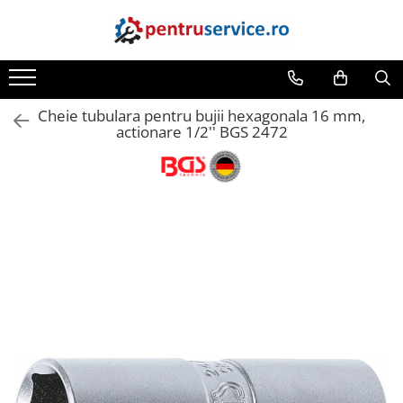
Toate Produsele
Scule Speciale
Cheie tubulara pentru bujii hexagonala 16 mm,
Scule pentru Motociclete
actionare 1/2'' BGS 2472
Scule Speciale pentru Camion
Frana, Directie
Scule speciale pentru electrice
Extractoare, Injectoare, Rulmenti
Tinichigerie, Caroserie
Sistem de racire, incalzire, aer
conditionat
Unelte de Motor si accesorii
Scule Speciale pentru atelier
Schimb Ulei