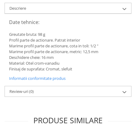
Toyota
Descriere
Volvo
Date tehnice:
VW
Scule pneumatice
Greutate bruta: 98 g
Profil parte de actionare. Patrat interior
Pistoale pneumatice
Marime profil parte de actionare, cota in toli: 1/2 "
Alte Scule Pneumatice
Marime profil parte de actionare, metric: 12,5 mm
Deschidere cheie: 16 mm
Accesorii Pneumatice
Material: Otel crom-vanadiu
Biax & slefuitor
Finisaj de suprafata: Cromat, slefuit
Pulverizatoare cu aer
Informatii conformitate produs
Sisteme de Ridicare
Review-uri
(0)
Capre
Cricuri
Suport Motor
PRODUSE SIMILARE
Accesorii pentru sisteme de
ridicare