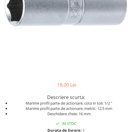
Dispozitiv de testare
Dispozitive pentru anvelope
Gresoare
Alternator, Fulie
Scule Fixare Distributie
Alfa Romeo
Audi
BMW
Chevrolet
18,00 Lei
Chrysler
Citroen
Descriere scurta:
Marime profil parte de actionare, cota in toli: 1/2 "
Dacia
Marime profil parte de actionare, metric: 12,5 mm
Fiat
Deschidere cheie: 16 mm
Ford
IN STOC
Durata de livrare:
1
Jaguar