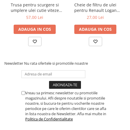
Dulapuri, Module, Cutii
Trusa pentru scurgere si
Cheie de filtru de ulei
umplere ulei cutie viteze
pentru Renault Logan
Dulapuri
automata Mercedes 9G
diesel 3/8" cu 76mm x 12
57,00 Lei
27,00 Lei
Module pentru dulapuri
Tronic 725
puncte
Cutii de Scule
ADAUGA IN COS
ADAUGA IN COS
Chei/Tubulare/Biti
Biti
Tubulare
Chei cu clichet, fixe, speciale
Newsletter
Nu rata ofertele si promotiile noastre
Truse si seturi
Extractoare suruburi
Accesorii pentru tubulare
Vreau sa primesc newsletter cu promotiile
magazinului. Afli despre noutatile si promotiile
Scule de mana
noastre, si bucura-te pentru vocherile noastre
Burghie/accesorii
periodice pe care le oferim clientilor care se afla
in lista noastra de Newsletter. Afla mai multe in
Perii/Perii de Sarma
Politica de Confidentialitate
Poansoane / Punctatoare /