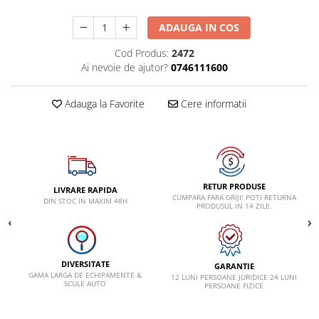
Lancia
ADAUGA IN COS
Land Rover
Cod Produs:
2472
Mazda
Ai nevoie de ajutor?
0746111600
Mercedes-Benz
Adauga la Favorite
Cere informatii
Mini
Nissan
Opel
Peugeot
RETUR PRODUSE
LIVRARE RAPIDA
Porsche
CUMPARA FARA GRIJI! POTI RETURNA
DIN STOC IN MAXIM 48H
PRODUSUL IN 14 ZILE.
Renault
Saab
Skoda
DIVERSITATE
GARANTIE
GAMA LARGA DE ECHIPAMENTE &
12 LUNI PERSOANE JURIDICE 24 LUNI
Subaru
SCULE AUTO
PERSOANE FIZICE
Suzuki