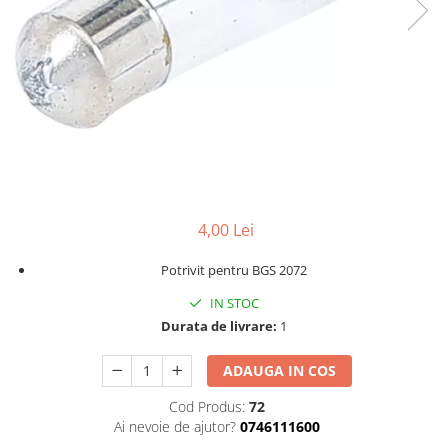
Dispozitive pentru anvelope
Mazda
Dispozitive magnetice, oglinzi,
Gresoare
lampi
Mercedes-Benz
Alternator, Fulie
Mini
Nissan
Opel
Peugeot
Porsche
4,00 Lei
Renault
Saab
Potrivit pentru BGS 2072
Skoda
IN STOC
Durata de livrare:
1
Subaru
Suzuki
ADAUGA IN COS
Toyota
Cod Produs:
72
Volvo
Ai nevoie de ajutor?
0746111600