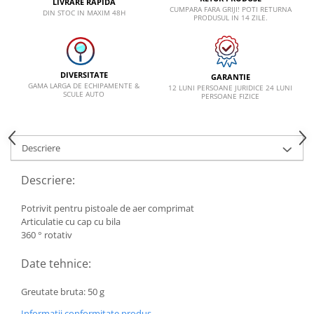
LIVRARE RAPIDA
CUMPARA FARA GRIJI! POTI RETURNA
DIN STOC IN MAXIM 48H
PRODUSUL IN 14 ZILE.
Lancia
Land Rover
Mazda
DIVERSITATE
GARANTIE
Mercedes-Benz
GAMA LARGA DE ECHIPAMENTE &
12 LUNI PERSOANE JURIDICE 24 LUNI
SCULE AUTO
PERSOANE FIZICE
Mini
Nissan
Descriere
Opel
Peugeot
Descriere:
Porsche
Potrivit pentru pistoale de aer comprimat
Renault
Articulatie cu cap cu bila
360 ° rotativ
Saab
Skoda
Date tehnice:
Subaru
Greutate bruta: 50 g
Suzuki
Informatii conformitate produs