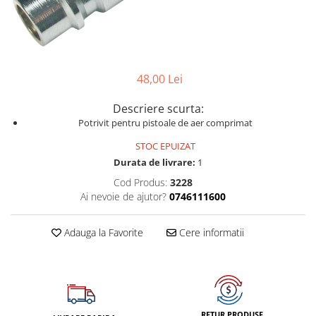
Dispozitiv de testare
Dispozitive pentru anvelope
Gresoare
Alternator, Fulie
48,00 Lei
Scule Fixare Distributie
Descriere scurta:
Alfa Romeo
Potrivit pentru pistoale de aer comprimat
Audi
STOC EPUIZAT
BMW
Durata de livrare:
1
Cod Produs:
3228
Chevrolet
Ai nevoie de ajutor?
0746111600
Chrysler
Citroen
Adauga la Favorite
Cere informatii
Dacia
Fiat
Ford
Jaguar
RETUR PRODUSE