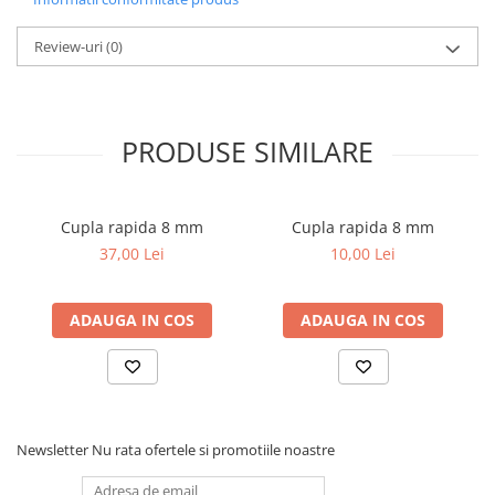
Toyota
Review-uri
(0)
Volvo
VW
Scule pneumatice
PRODUSE SIMILARE
Pistoale pneumatice
Alte Scule Pneumatice
Accesorii Pneumatice
Cupla rapida 8 mm
Cupla rapida 8 mm
Biax & slefuitor
37,00 Lei
10,00 Lei
Pulverizatoare cu aer
Sisteme de Ridicare
ADAUGA IN COS
ADAUGA IN COS
Capre
Cricuri
Suport Motor
Accesorii pentru sisteme de
Newsletter
Nu rata ofertele si promotiile noastre
ridicare