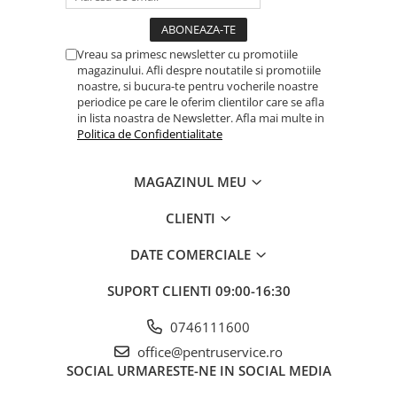
Dulapuri, Module, Cutii
Dulapuri
Vreau sa primesc newsletter cu promotiile
Module pentru dulapuri
magazinului. Afli despre noutatile si promotiile
noastre, si bucura-te pentru vocherile noastre
Cutii de Scule
periodice pe care le oferim clientilor care se afla
Chei/Tubulare/Biti
in lista noastra de Newsletter. Afla mai multe in
Politica de Confidentialitate
Biti
Tubulare
MAGAZINUL MEU
Chei cu clichet, fixe, speciale
CLIENTI
Truse si seturi
Extractoare suruburi
DATE COMERCIALE
Accesorii pentru tubulare
SUPORT CLIENTI
09:00-16:30
Scule de mana
Burghie/accesorii
0746111600
office@pentruservice.ro
Perii/Perii de Sarma
SOCIAL
URMARESTE-NE IN SOCIAL MEDIA
Poansoane / Punctatoare /