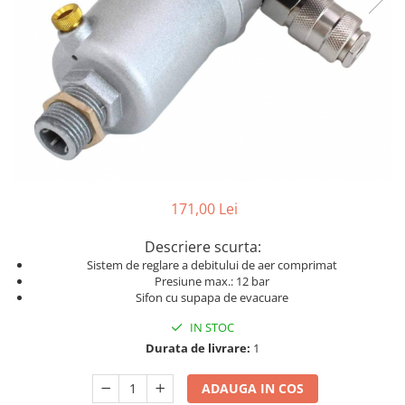
Dispozitive pentru anvelope
Mazda
Dispozitive magnetice, oglinzi,
Gresoare
lampi
Mercedes-Benz
Alternator, Fulie
Mini
Nissan
Opel
Peugeot
Porsche
171,00 Lei
Renault
Saab
Descriere scurta:
Sistem de reglare a debitului de aer comprimat
Skoda
Presiune max.: 12 bar
Sifon cu supapa de evacuare
Subaru
Suzuki
IN STOC
Durata de livrare:
1
Toyota
Volvo
ADAUGA IN COS