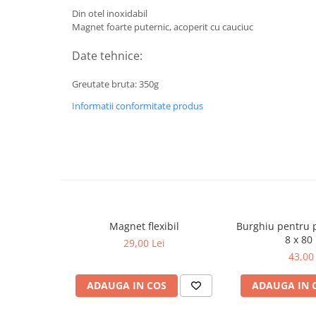
Din otel inoxidabil
Lancia
Magnet foarte puternic, acoperit cu cauciuc
Land Rover
Date tehnice:
Mazda
Greutate bruta: 350g
Mercedes-Benz
Informatii conformitate produs
Mini
Nissan
Opel
Peugeot
Porsche
Renault
Magnet flexibil
Burghiu pentru 
Saab
8 x 8
29,00 Lei
43,00 
Skoda
Subaru
ADAUGA IN COS
ADAUGA IN 
Suzuki