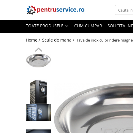
Toate Produsele
TOATE PRODUSELE
CUM CUMPAR
SOLICITA IN
Scule Speciale
Scule pentru Motociclete
Home /
Scule de mana /
Tava de inox cu prindere magne
Scule Speciale pentru Camion
Frana, Directie
Scule speciale pentru electrice
Extractoare, Injectoare, Rulmenti
Tinichigerie, Caroserie
Sistem de racire, incalzire, aer
conditionat
Unelte de Motor si accesorii
Scule Speciale pentru atelier
Schimb Ulei