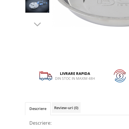
Dispozitiv de testare
Dispozitive pentru anvelope
Gresoare
Alternator, Fulie
Scule Fixare Distributie
Alfa Romeo
Audi
BMW
LIVRARE RAPIDA
Chevrolet
DIN STOC IN MAXIM 48H
Chrysler
Citroen
Dacia
Review-uri
(0)
Descriere
Fiat
Ford
Descriere:
Jaguar