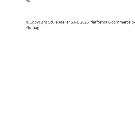
Dulapuri, Module, Cutii
Dulapuri
Module pentru dulapuri
©Copyright Scule Atelier S.R.L 2026
Platforma E-commerce b
Gomag
Cutii de Scule
Chei/Tubulare/Biti
Biti
Tubulare
Chei cu clichet, fixe, speciale
Truse si seturi
Extractoare suruburi
Accesorii pentru tubulare
Scule de mana
Burghie/accesorii
Perii/Perii de Sarma
Poansoane / Punctatoare /