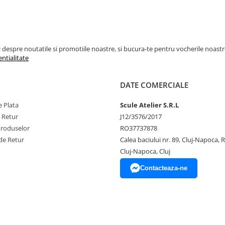
espre noutatile si promotiile noastre, si bucura-te pentru vocherile noastre pe
entialitate
DATE COMERCIALE
 Plata
Scule Atelier S.R.L
e Retur
J12/3576/2017
Produselor
RO37737878
de Retur
Calea baciului nr. 89, Cluj-Napoca,
Cluj-Napoca, Cluj
Contacteaza-ne