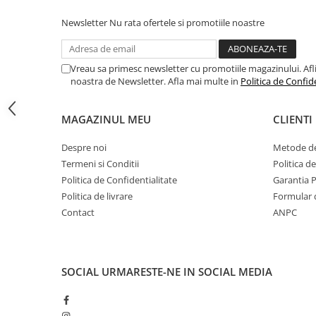
Toyota
Newsletter
Nu rata ofertele si promotiile noastre
Volvo
VW
Vreau sa primesc newsletter cu promotiile magazinului. Afli d
Scule pneumatice
noastra de Newsletter. Afla mai multe in
Politica de Confid
Pistoale pneumatice
Alte Scule Pneumatice
MAGAZINUL MEU
CLIENTI
Accesorii Pneumatice
Despre noi
Metode de
Biax & slefuitor
Termeni si Conditii
Politica d
Politica de Confidentialitate
Garantia 
Pulverizatoare cu aer
Politica de livrare
Formular 
Sisteme de Ridicare
Contact
ANPC
Capre
Cricuri
Suport Motor
SOCIAL
URMARESTE-NE IN SOCIAL MEDIA
Accesorii pentru sisteme de
ridicare