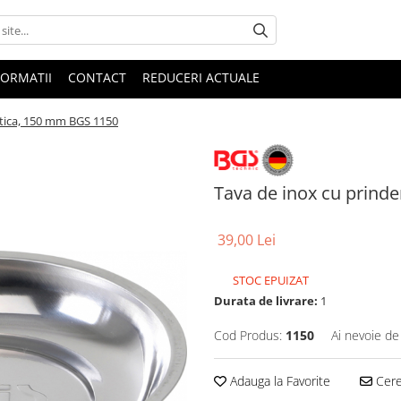
FORMATII
CONTACT
REDUCERI ACTUALE
tica, 150 mm BGS 1150
Tava de inox cu prind
39,00 Lei
STOC EPUIZAT
Durata de livrare:
1
Cod Produs:
1150
Ai nevoie de
Adauga la Favorite
Cere 