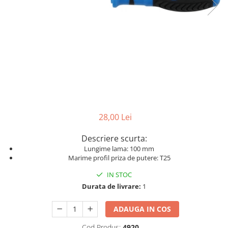
Dispozitive pentru anvelope
Mazda
Dispozitive magnetice, oglinzi,
Gresoare
lampi
Mercedes-Benz
Alternator, Fulie
Mini
Nissan
Opel
Peugeot
Porsche
28,00 Lei
Renault
Saab
Descriere scurta:
Lungime lama: 100 mm
Skoda
Marime profil priza de putere: T25
Subaru
IN STOC
Suzuki
Durata de livrare:
1
Toyota
ADAUGA IN COS
Volvo
Cod Produs:
4920