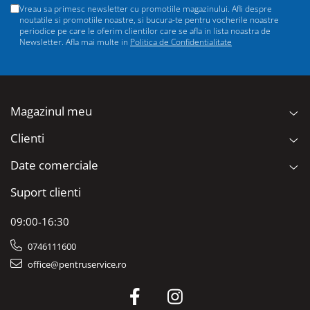
Vreau sa primesc newsletter cu promotiile magazinului. Afli despre
noutatile si promotiile noastre, si bucura-te pentru vocherile noastre
periodice pe care le oferim clientilor care se afla in lista noastra de
Newsletter. Afla mai multe in
Politica de Confidentialitate
Magazinul meu
Clienti
Date comerciale
Suport clienti
09:00-16:30
0746111600
office@pentruservice.ro