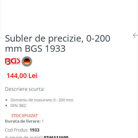
Dispozitive pentru anvelope
Mazda
Dispozitive magnetice, oglinzi,
Gresoare
lampi
Mercedes-Benz
Alternator, Fulie
Mini
Subler de precizie, 0-200
Nissan
Opel
mm BGS 1933
Peugeot
Porsche
Renault
144,00 Lei
Saab
Descriere scurta:
Skoda
Domeniu de masurare: 0 - 200 mm
Subaru
DIN: 862
Suzuki
STOC EPUIZAT
Toyota
Durata de livrare:
1
Cod Produs:
1933
Volvo
Ai nevoie de ajutor?
0746111600